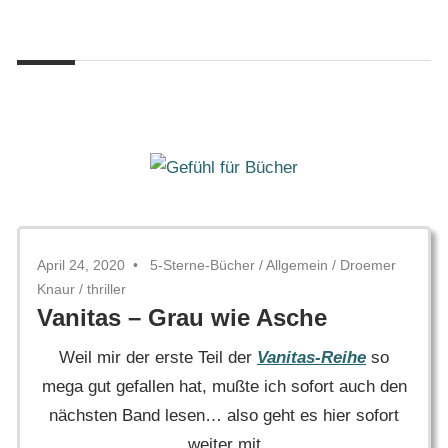
Zum
Gefühl
Inhalt
Gefühl
für
springen
Bücher
für
Bücher
April 24, 2020
5-Sterne-Bücher
/
Allgemein
/
Droemer
Knaur
/
thriller
Vanitas – Grau wie Asche
Weil mir der erste Teil der
Vanitas-Reihe
so
mega gut gefallen hat, mußte ich sofort auch den
nächsten Band lesen… also geht es hier sofort
weiter mit