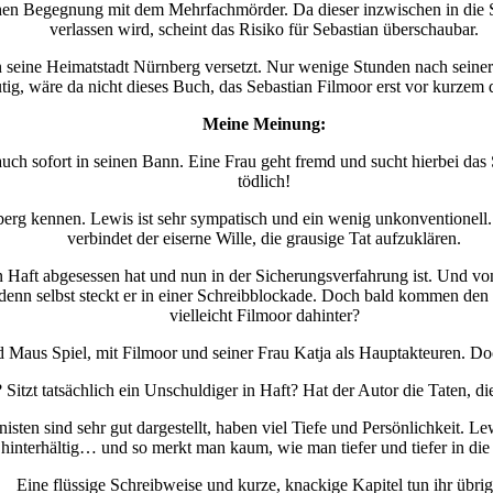
lichen Begegnung mit dem Mehrfachmörder. Da dieser inzwischen in die
verlassen wird, scheint das Risiko für Sebastian überschaubar.
 seine Heimatstadt Nürnberg versetzt. Nur wenige Stunden nach seiner 
utig, wäre da nicht dieses Buch, das Sebastian Filmoor erst vor kurze
Meine Meinung:
ch sofort in seinen Bann. Eine Frau geht fremd und sucht hierbei das S
tödlich!
berg kennen. Lewis ist sehr sympatisch und ein wenig unkonventionell. 
verbindet der eiserne Wille, die grausige Tat aufzuklären.
n Haft abgesessen hat und nun in der Sicherungsverfahrung ist. Und v
enn selbst steckt er in einer Schreibblockade. Doch bald kommen den E
vielleicht Filmoor dahinter?
Maus Spiel, mit Filmoor und seiner Frau Katja als Hauptakteuren. Doc
 Sitzt tatsächlich ein Unschuldiger in Haft? Hat der Autor die Taten, di
sten sind sehr gut dargestellt, haben viel Tiefe und Persönlichkeit. Le
d hinterhältig… und so merkt man kaum, wie man tiefer und tiefer in die
Eine flüssige Schreibweise und kurze, knackige Kapitel tun ihr übrig