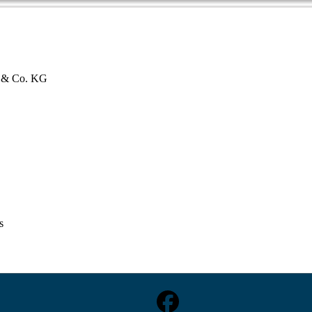
bH & Co. KG
s