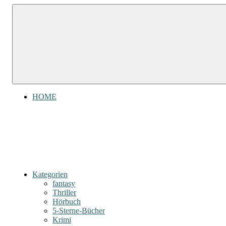
Zum
Gefühl
Gefühl
Inhalt
für
für
springen
Bücher
Bücher
HOME
Kategorien
fantasy
Thriller
Hörbuch
5-Sterne-Bücher
Krimi