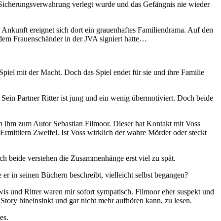
 Sicherungsverwahrung verlegt wurde und das Gefängnis nie wieder
Ankunft ereignet sich dort ein grauenhaftes Familiendrama. Auf den
m dem Frauenschänder in der JVA signiert hatte…
piel mit der Macht. Doch das Spiel endet für sie und ihre Familie
Sein Partner Ritter ist jung und ein wenig übermotiviert. Doch beide
on ihm zum Autor Sebastian Filmoor. Dieser hat Kontakt mit Voss
rmittlern Zweifel. Ist Voss wirklich der wahre Mörder oder steckt
h beide verstehen die Zusammenhänge erst viel zu spät.
e er in seinen Büchern beschreibt, vielleicht selbst begangen?
wis und Ritter waren mir sofort sympatisch. Filmoor eher suspekt und
 Story hineinsinkt und gar nicht mehr aufhören kann, zu lesen.
es.