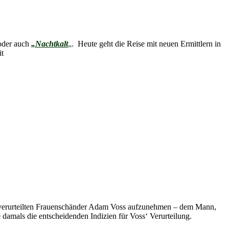
oder auch
„Nachtkalt
„
. Heute geht die Reise mit neuen Ermittlern in
it
m verurteilten Frauenschänder Adam Voss aufzunehmen – dem Mann,
e damals die entscheidenden Indizien für Voss‘ Verurteilung.