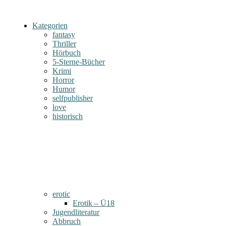
Kategorien
fantasy
Thriller
Hörbuch
5-Sterne-Bücher
Krimi
Horror
Humor
selfpublisher
love
historisch
erotic
Erotik – Ü18
Jugendliteratur
Abbruch