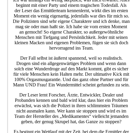
beginnt mit einer Party und einem tragischen Todesfall. Als
der Leser das Ermittlerteam kennenlernt, wirkt dies im ersten
Moment ein wenig eigenartig, jedenfalls war dies für mich so.
Die Polizisten sind sehr eigene Charaktere und ich denke, man
mag sie oder man haßt sie. Ich habe sie vom ersten Moment
an gemocht! So eigene Charakter, so außergewöhnliche
Menschen mit Tiefgang und Persönlichkeit. Jeder mit seinen
kleinen Macken und eigenen Problemen, fügen sie sich doch
hervorragend ins Team.
Der Fall selbst ist äußerst spannend, weil so realistisch.
Drogen sind ein allgegenwärtiges Problem und wenn dann
solch eine Wunderdroge auf den Markt kommt, gibt es sicher
für viele Menschen kein Halten mehr. Der ultimative Kick mit
100% Orgasmusgarantie. Und das ganz ohne Partner und für
Mann UND Frau! Ein Wundermittel scheint gefunden zu sein.
Der Leser lernt Forscher, Ärzte, Entwickler, Dealer und
Probanden kennen und bald wird klar, dass hier ein Problem
erwächst, was sich die Polizei in ihren schlimmsten Träumen
nicht ausmalen kann. Wer kann sie stoppen und wird es im
Team der Hersteller des „Medikamentes“ vielleicht jemanden
geben, der genug Skrupel hat, das Ganze zu stoppen?
Es beginnt ein Wettlauf mit der Zeit, bei dem die Ermittler der