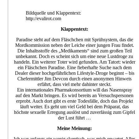
Bildquelle und Klappentext:
http://evalirot.com
Klappentext:
Paradise steht auf dem Fläschchen mit Sprühsystem, das die
Mordkommission neben der Leiche einer jungen Frau findet.
Die Inhaltsstoffe des „Medikaments“ sind zum großen Teil
unbekannt. Doch es scheint sich um eine neue Lustdroge zu
handeln. Ein weiterer Toter wird gefunden. Am Tatort: wieder
ein Fläschchen Paradise. Eine fieberhafte Suche nach dem
Dealer dieser hochgefährlichen Lifestyle-Droge beginnt – bis
Chefermittler Jim Devcon durch einen anonymen Hinweis
erfährt, dass viel mehr dahinter steckt.
Ein internationales Pharmakonsortium will das Nasenspray
auf den Markt bringen. Es wird bereits an Versuchspersonen
erprobt. Auch dort gibt es erste Todesfälle, doch das Projekt
läuft weiter. Es geht um viel Geld bei dem Präparat, das
höchste sexuelle Erregung auslöst und zuverlässig zum Gipfel
der Lust führt …
Meine Meinung:
Ich war anfangs ein wenig skeptisch, was mich erwartet. Alles