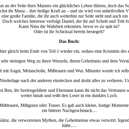
n an der Seite ihres Mannes ein glückliches Leben führen, doch das Sch
hst ihr Mana – ihre heilige Kraft an – und sie wird von unheilvollen
ine große Familie, die ihr auch weiterhin zur Seite steht und auch ein 
Doch welches Interesse verfolgt Daniel, der ihr auf Schritt und Tritt fo
Kann Nina die Wahrheit erkennen, bevor es zu spät ist?
Oder ist ihr Schicksal bereits besiegelt?
Das Buch:
ier gleich beim Ende von Teil 1 wieder ein, sodass eine Kenntnis des
 sehr steinigen Weg zu ihren Wurzeln, ihrem Geheimnis und dem Verst
lt mit Angst, Melancholie, Mißtrauen und Wut. Mitunter wurde ich selb
Niederlage nach der anderen einstecken und droht alles zu verlieren.
st Ben, ihr Seelengefährte und Ehemann kann ihr nicht das Vertrauen sc
weiter hinab und reißt den Leser in ein dunkles Loch.
n Mißtrauen, Mißgunst oder Trauer. Es gab auch kleine, lustige Momente
ein bitterer Nachgeschmack…
tze, die verworrenen Mythen, die Geheimnisse etwas verwirrt. Irgendwie
hätte….