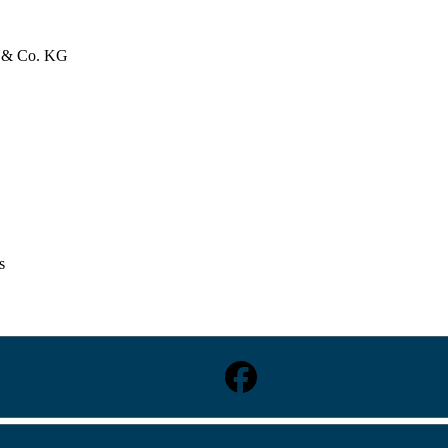
bH & Co. KG
s