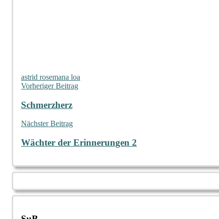
astrid rose
mana loa
Beitragsnavigation
Vorheriger Beitrag
Schmerzherz
Nächster Beitrag
Wächter der Erinnerungen 2
SuB