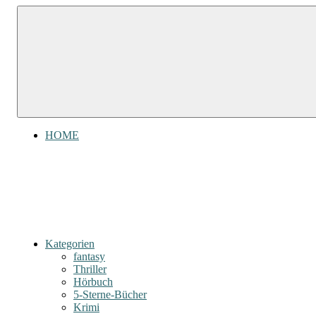
Zum
Gefühl
Gefühl
Inhalt
für
für
springen
Bücher
Bücher
HOME
Kategorien
fantasy
Thriller
Hörbuch
5-Sterne-Bücher
Krimi