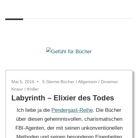
Zum
Gefühl
Inhalt
Gefühl
für
springen
Bücher
für
Bücher
Mai 5, 2016
5-Sterne-Bücher
/
Allgemein
/
Droemer
Knaur
/
thriller
Labyrinth – Elixier des Todes
Ich liebe ja die
Pendergast-Reihe
. Die Bücher
über diesen geheimnisvollen, charismatischen
FBI-Agenten, der mit seinen unkonventionellen
Methoden und seinen besonderen Eigenheiten