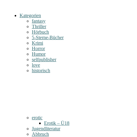
Kategorien
fantasy
Thriller
Hörbuch
5-Sterne-Bücher
Krimi
Horror
Humor
selfpublisher
love
historisch
erotic
Erotik – Ü18
Jugendliteratur
Abbruch