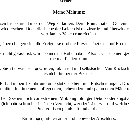
verliert …
Meine Meinung:
großen Liebe, nicht über den Weg zu laufen. Denn Emma hat ein Geheim
t wiedersehen. Doch die Liebe der Beiden ist einzigartig und überwind
wer Jamies Vater ermordet hat.
, überschlagen sich die Ereignisse und die Presse stürzt sich auf Emma
nicht gefasst ist, wird sie niemals Ruhe haben. Also fasst sie einen g
mehr aufhalten kann.
. Sie ist erwachsen geworden, fokussiert und selbstsicher. Von Rücksc
es nicht immer der Beste ist.
 Er hält unbeirrt zu ihr und unterstützt sie bei ihren Entscheidungen. D
er mittendrin in einem aufregenden, liebevollen und spannenden Mädch
rotischen Szenen noch vor extremem Mobbing, blutiger Details oder angst
(ich hatte schon in Teil 1 den Verdacht, wer der Täter war und welches
Protagonisten glaubhaft und ehrlich.
Ein ruhiger, interessanter und liebevoller Abschluss.