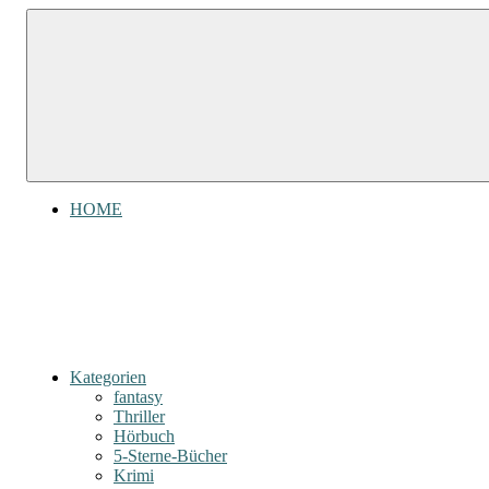
Zum
Gefühl
Gefühl
Inhalt
für
für
springen
Bücher
Bücher
HOME
Kategorien
fantasy
Thriller
Hörbuch
5-Sterne-Bücher
Krimi