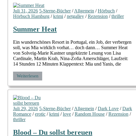
Juli 31, 2026
5-Sterne-Bücher
/
Allgemein
/
Hörbuch
/
Hörbuch Hamburg
/
krimi
/
netgalley
/
Rezension
/
thriller
Summer Heat
Ein wunderschönes Resort in Portugal, ein Job, der verbergen
soll, was Mia wirklich vorhat… doch dann… Summer Heat
von Solveig-Marie Kastner ungekürzte Lesung von Lisa
Cardinale, Martin Krah, Nina-Zofia Amerschläger, Laufzeit:
14 Stunden 12 Minuten Klappentext: Mia und Yanis, die
Weiterlesen
Juli 29, 2026
5-Sterne-Bücher
/
Allgemein
/
Dark Love
/
Dark
Romance
/
erotic
/
krimi
/
love
/
Random House
/
Rezension
/
thriller
Blood – Du sollst bereuen