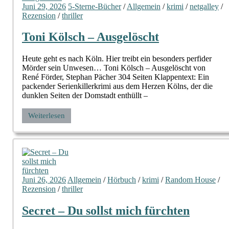
Juni 29, 2026
5-Sterne-Bücher
/
Allgemein
/
krimi
/
netgalley
/
Rezension
/
thriller
Toni Kölsch – Ausgelöscht
Heute geht es nach Köln. Hier treibt ein besonders perfider
Mörder sein Unwesen… Toni Kölsch – Ausgelöscht von
René Förder, Stephan Pächer 304 Seiten Klappentext: Ein
packender Serienkillerkrimi aus dem Herzen Kölns, der die
dunklen Seiten der Domstadt enthüllt –
Weiterlesen
Juni 26, 2026
Allgemein
/
Hörbuch
/
krimi
/
Random House
/
Rezension
/
thriller
Secret – Du sollst mich fürchten