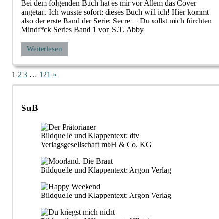
Bei dem folgenden Buch hat es mir vor Allem das Cover
angetan. Ich wusste sofort: dieses Buch will ich! Hier kommt
also der erste Band der Serie: Secret – Du sollst mich fürchten
Mindf*ck Series Band 1 von S.T. Abby
Weiterlesen
Seitennummerierung
Nächste
1
2
3
…
121
»
Beiträge
der
Beiträge
SuB
Bildquelle und Klappentext: dtv
Verlagsgesellschaft mbH & Co. KG
Bildquelle und Klappentext: Argon Verlag
Bildquelle und Klappentext: Argon Verlag