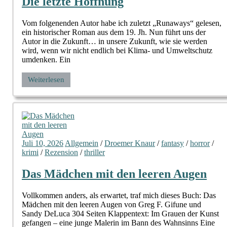
Die letzte Hoffnung
Vom folgenenden Autor habe ich zuletzt „Runaways“ gelesen,
ein historischer Roman aus dem 19. Jh. Nun führt uns der
Autor in die Zukunft… in unsere Zukunft, wie sie werden
wird, wenn wir nicht endlich bei Klima- und Umweltschutz
umdenken. Ein
Weiterlesen
Juli 10, 2026
Allgemein
/
Droemer Knaur
/
fantasy
/
horror
/
krimi
/
Rezension
/
thriller
Das Mädchen mit den leeren Augen
Vollkommen anders, als erwartet, traf mich dieses Buch: Das
Mädchen mit den leeren Augen von Greg F. Gifune und
Sandy DeLuca 304 Seiten Klappentext: Im Grauen der Kunst
gefangen – eine junge Malerin im Bann des Wahnsinns Eine