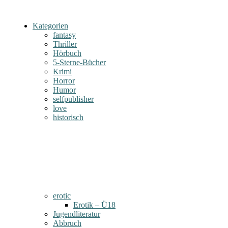
Kategorien
fantasy
Thriller
Hörbuch
5-Sterne-Bücher
Krimi
Horror
Humor
selfpublisher
love
historisch
erotic
Erotik – Ü18
Jugendliteratur
Abbruch