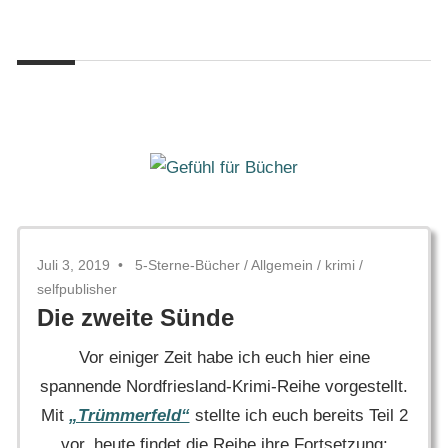
Zum
Gefühl
Inhalt
Gefühl
für
springen
Bücher
für
Bücher
Juli 3, 2019
5-Sterne-Bücher
/
Allgemein
/
krimi
/
selfpublisher
Die zweite Sünde
Vor einiger Zeit habe ich euch hier eine
spannende Nordfriesland-Krimi-Reihe vorgestellt.
Mit
„Trümmerfeld“
stellte ich euch bereits Teil 2
vor, heute findet die Reihe ihre Fortsetzung: