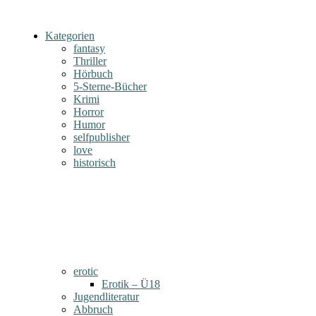
Kategorien
fantasy
Thriller
Hörbuch
5-Sterne-Bücher
Krimi
Horror
Humor
selfpublisher
love
historisch
erotic
Erotik – Ü18
Jugendliteratur
Abbruch