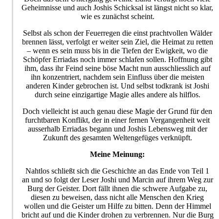
Geheimnisse und auch Joshis Schicksal ist längst nicht so klar,
wie es zunächst scheint.
Selbst als schon der Feuerregen die einst prachtvollen Wälder
brennen lässt, verfolgt er weiter sein Ziel, die Heimat zu retten
– wenn es sein muss bis in die Tiefen der Ewigkeit, wo die
Schöpfer Erriadas noch immer schlafen sollen. Hoffnung gibt
ihm, dass ihr Feind seine böse Macht nun ausschliesslich auf
ihn konzentriert, nachdem sein Einfluss über die meisten
anderen Kinder gebrochen ist. Und selbst todkrank ist Joshi
durch seine einzigartige Magie alles andere als hilflos.
Doch vielleicht ist auch genau diese Magie der Grund für den
furchtbaren Konflikt, der in einer fernen Vergangenheit weit
ausserhalb Erriadas begann und Joshis Lebensweg mit der
Zukunft des gesamten Weltengefüges verknüpft.
Meine Meinung:
Nahtlos schließt sich die Geschichte an das Ende von Teil 1
an und so folgt der Leser Joshi und Marcin auf ihrem Weg zur
Burg der Geister. Dort fällt ihnen die schwere Aufgabe zu,
diesen zu beweisen, dass nicht alle Menschen den Krieg
wollen und die Geister um Hilfe zu bitten. Denn der Himmel
bricht auf und die Kinder drohen zu verbrennen. Nur die Burg