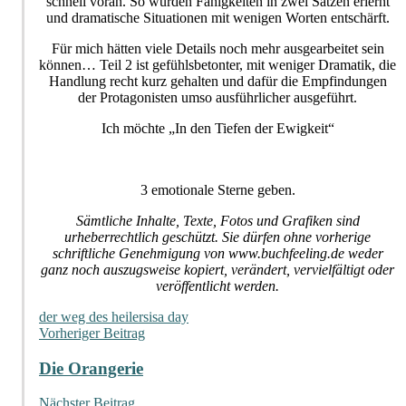
schnell voran. So wurden Fähigkeiten in zwei Sätzen erlernt
und dramatische Situationen mit wenigen Worten entschärft.
Für mich hätten viele Details noch mehr ausgearbeitet sein
können… Teil 2 ist gefühlsbetonter, mit weniger Dramatik, die
Handlung recht kurz gehalten und dafür die Empfindungen
der Protagonisten umso ausführlicher ausgeführt.
Ich möchte „In den Tiefen der Ewigkeit“
3 emotionale Sterne geben.
Sämtliche Inhalte, Texte, Fotos und Grafiken sind
urheberrechtlich geschützt. Sie dürfen ohne vorherige
schriftliche Genehmigung von www.buchfeeling.de weder
ganz noch auszugsweise kopiert, verändert, vervielfältigt oder
veröffentlicht werden.
der weg des heilers
isa day
Beitragsnavigation
Vorheriger Beitrag
Die Orangerie
Nächster Beitrag