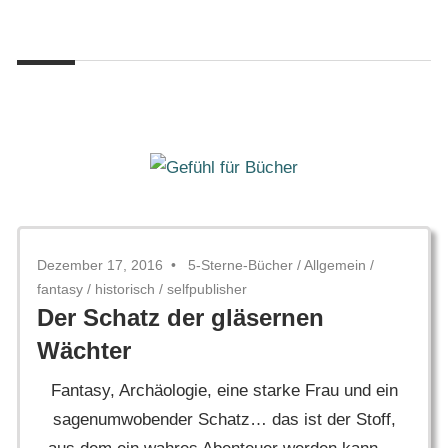
Zum
Gefühl
Inhalt
Gefühl
für
springen
Bücher
für
Bücher
Dezember 17, 2016
5-Sterne-Bücher
/
Allgemein
/
fantasy
/
historisch
/
selfpublisher
Der Schatz der gläsernen
Wächter
Fantasy, Archäologie, eine starke Frau und ein
sagenumwobender Schatz… das ist der Stoff,