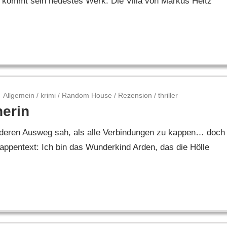
r kommt sein neuestes Werk: Die Villa von Markus Heitz
Allgemein
/
krimi
/
Random House
/
Rezension
/
thriller
nerin
 anderen Ausweg sah, als alle Verbindungen zu kappen… doch
ppentext: Ich bin das Wunderkind Arden, das die Hölle