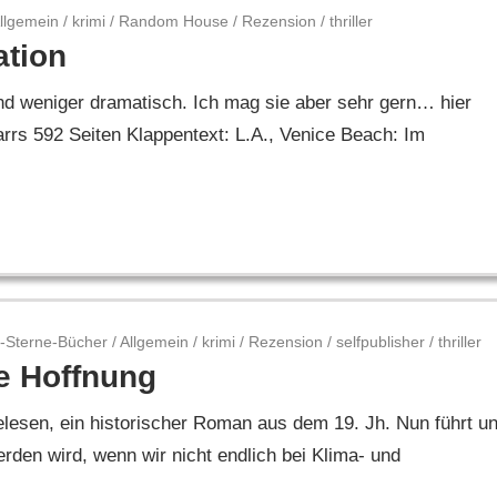
llgemein
/
krimi
/
Random House
/
Rezension
/
thriller
ation
und weniger dramatisch. Ich mag sie aber sehr gern… hier
rs 592 Seiten Klappentext: L.A., Venice Beach: Im
-Sterne-Bücher
/
Allgemein
/
krimi
/
Rezension
/
selfpublisher
/
thriller
te Hoffnung
lesen, ein historischer Roman aus dem 19. Jh. Nun führt u
erden wird, wenn wir nicht endlich bei Klima- und