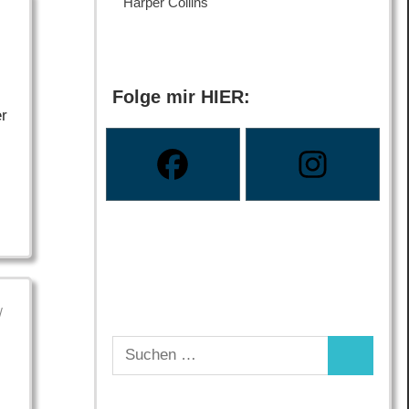
Harper Collins
Folge mir HIER:
er
/
Suchen
Suchen
nach: