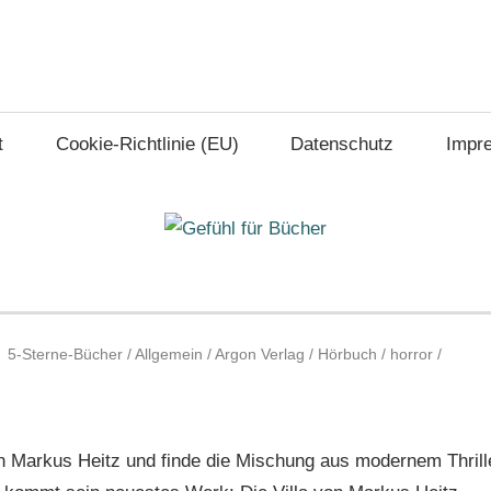
t
Cookie-Richtlinie (EU)
Datenschutz
Impr
5-Sterne-Bücher
/
Allgemein
/
Argon Verlag
/
Hörbuch
/
horror
/
von Markus Heitz und finde die Mischung aus modernem Thrill