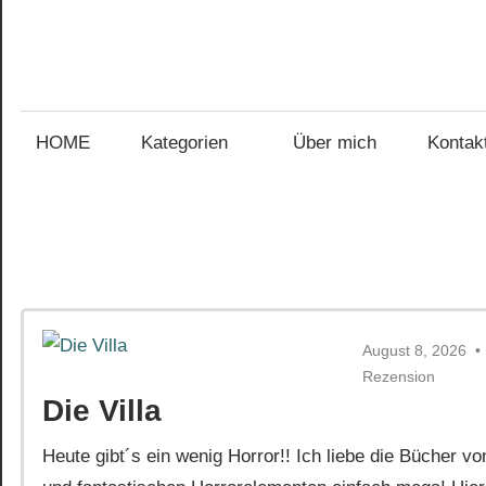
Zum
Inhalt
Gefühl
springen
Gefühl
für
Bücher
HOME
Kategorien
Über mich
Kontak
für
Bücher
August 8, 2026
Rezension
Die Villa
Heute gibt´s ein wenig Horror!! Ich liebe die Bücher 