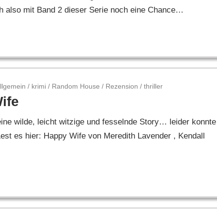
ch also mit Band 2 dieser Serie noch eine Chance…
llgemein
/
krimi
/
Random House
/
Rezension
/
thriller
ife
ne wilde, leicht witzige und fesselnde Story… leider konnte
st es hier: Happy Wife von Meredith Lavender , Kendall