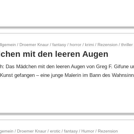
llgemein
/
Droemer Knaur
/
fantasy
/
horror
/
krimi
/
Rezension
/
thriller
chen mit den leeren Augen
ch: Das Mädchen mit den leeren Augen von Greg F. Gifune u
Kunst gefangen – eine junge Malerin im Bann des Wahnsinn
lgemein
/
Droemer Knaur
/
erotic
/
fantasy
/
Humor
/
Rezension