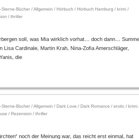
-Sterne-Bücher
/
Allgemein
/
Hörbuch
/
Hörbuch Hamburg
/
krimi
/
sion
/
thriller
verbergen soll, was Mia wirklich vorhat… doch dann… Summ
 Lisa Cardinale, Martin Krah, Nina-Zofia Amerschläger,
Yanis, die
-Sterne-Bücher
/
Allgemein
/
Dark Love
/
Dark Romance
/
erotic
/
krimi
use
/
Rezension
/
thriller
rchten“ noch der Meinung war, das reicht erst einmal, hat