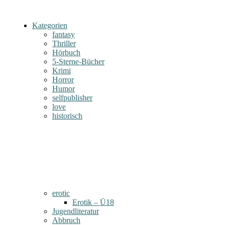
Kategorien
fantasy
Thriller
Hörbuch
5-Sterne-Bücher
Krimi
Horror
Humor
selfpublisher
love
historisch
erotic
Erotik – Ü18
Jugendliteratur
Abbruch