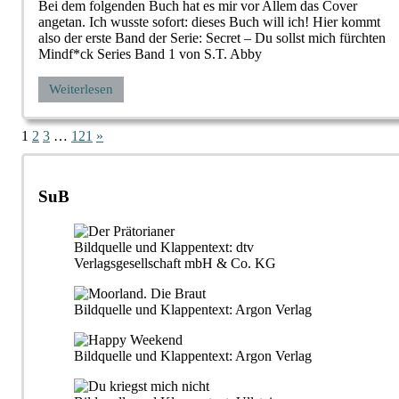
Bei dem folgenden Buch hat es mir vor Allem das Cover
angetan. Ich wusste sofort: dieses Buch will ich! Hier kommt
also der erste Band der Serie: Secret – Du sollst mich fürchten
Mindf*ck Series Band 1 von S.T. Abby
Weiterlesen
Seitennummerierung
Nächste
1
2
3
…
121
»
Beiträge
der
Beiträge
SuB
Bildquelle und Klappentext: dtv
Verlagsgesellschaft mbH & Co. KG
Bildquelle und Klappentext: Argon Verlag
Bildquelle und Klappentext: Argon Verlag