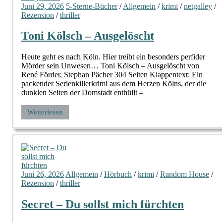
Juni 29, 2026
5-Sterne-Bücher
/
Allgemein
/
krimi
/
netgalley
/
Rezension
/
thriller
Toni Kölsch – Ausgelöscht
Heute geht es nach Köln. Hier treibt ein besonders perfider
Mörder sein Unwesen… Toni Kölsch – Ausgelöscht von
René Förder, Stephan Pächer 304 Seiten Klappentext: Ein
packender Serienkillerkrimi aus dem Herzen Kölns, der die
dunklen Seiten der Domstadt enthüllt –
Weiterlesen
Juni 26, 2026
Allgemein
/
Hörbuch
/
krimi
/
Random House
/
Rezension
/
thriller
Secret – Du sollst mich fürchten