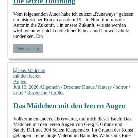
Die letzte Hoffnung
Vom folgenenden Autor habe ich zuletzt „Runaways“ gelesen,
ein historischer Roman aus dem 19. Jh. Nun führt uns der
Autor in die Zukunft… in unsere Zukunft, wie sie werden
wird, wenn wir nicht endlich bei Klima- und Umweltschutz
umdenken. Ein
Weiterlesen
Juli 10, 2026
Allgemein
/
Droemer Knaur
/
fantasy
/
horror
/
krimi
/
Rezension
/
thriller
Das Mädchen mit den leeren Augen
Vollkommen anders, als erwartet, traf mich dieses Buch: Das
Mädchen mit den leeren Augen von Greg F. Gifune und
Sandy DeLuca 304 Seiten Klappentext: Im Grauen der Kunst
gefangen – eine junge Malerin im Bann des Wahnsinns Eine