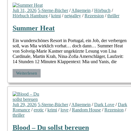
Juli 31, 2026
5-Sterne-Bücher
/
Allgemein
/
Hörbuch
/
Hörbuch Hamburg
/
krimi
/
netgalley
/
Rezension
/
thriller
Summer Heat
Ein wunderschönes Resort in Portugal, ein Job, der verbergen
soll, was Mia wirklich vorhat… doch dann… Summer Heat
von Solveig-Marie Kastner ungekürzte Lesung von Lisa
Cardinale, Martin Krah, Nina-Zofia Amerschläger, Laufzeit:
14 Stunden 12 Minuten Klappentext: Mia und Yanis, die
Weiterlesen
Juli 29, 2026
5-Sterne-Bücher
/
Allgemein
/
Dark Love
/
Dark
Romance
/
erotic
/
krimi
/
love
/
Random House
/
Rezension
/
thriller
Blood – Du sollst bereuen