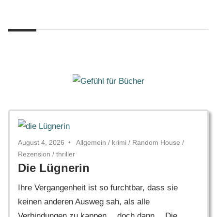
Zum
Gefühl
Inhalt
Gefühl
für
springen
Bücher
für
Bücher
August 4, 2026
Allgemein
/
krimi
/
Random House
/
Rezension
/
thriller
Die Lügnerin
Ihre Vergangenheit ist so furchtbar, dass sie
keinen anderen Ausweg sah, als alle
Verbindungen zu kappen… doch dann… Die