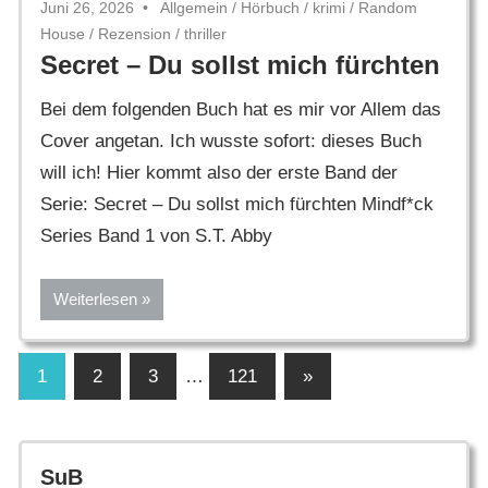
Juni 26, 2026
Allgemein
/
Hörbuch
/
krimi
/
Random
House
/
Rezension
/
thriller
Secret – Du sollst mich fürchten
Bei dem folgenden Buch hat es mir vor Allem das
Cover angetan. Ich wusste sofort: dieses Buch
will ich! Hier kommt also der erste Band der
Serie: Secret – Du sollst mich fürchten Mindf*ck
Series Band 1 von S.T. Abby
Weiterlesen
Seitennummerierung
Nächste
1
2
3
…
121
»
Beiträge
der
Beiträge
SuB