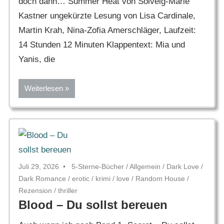
doch dann… Summer Heat von Solveig-Marie
Kastner ungekürzte Lesung von Lisa Cardinale,
Martin Krah, Nina-Zofia Amerschläger, Laufzeit:
14 Stunden 12 Minuten Klappentext: Mia und
Yanis, die
Weiterlesen
Juli 29, 2026
5-Sterne-Bücher
/
Allgemein
/
Dark Love
/
Dark Romance
/
erotic
/
krimi
/
love
/
Random House
/
Rezension
/
thriller
Blood – Du sollst bereuen