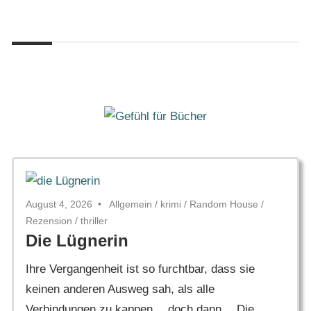
Zum
Gefühl
Inhalt
Gefühl
für
springen
Bücher
für
Bücher
August 4, 2026
Allgemein
/
krimi
/
Random House
/
Rezension
/
thriller
Die Lügnerin
Ihre Vergangenheit ist so furchtbar, dass sie
keinen anderen Ausweg sah, als alle
Verbindungen zu kappen… doch dann… Die