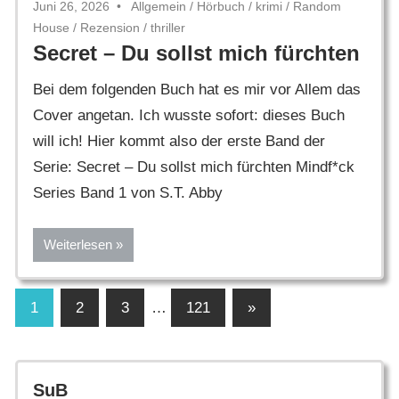
Juni 26, 2026
Allgemein
/
Hörbuch
/
krimi
/
Random
House
/
Rezension
/
thriller
Secret – Du sollst mich fürchten
Bei dem folgenden Buch hat es mir vor Allem das
Cover angetan. Ich wusste sofort: dieses Buch
will ich! Hier kommt also der erste Band der
Serie: Secret – Du sollst mich fürchten Mindf*ck
Series Band 1 von S.T. Abby
Weiterlesen
Seitennummerierung
Nächste
1
2
3
…
121
»
Beiträge
der
Beiträge
SuB