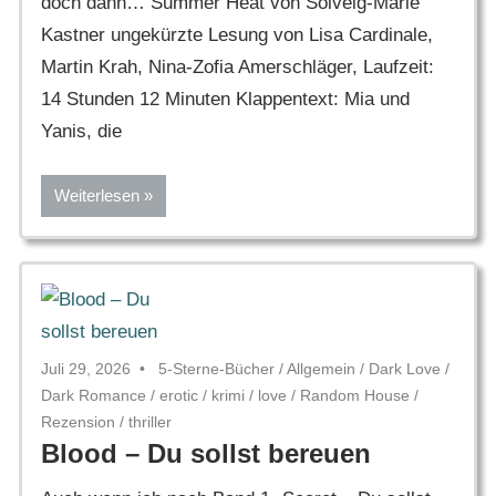
doch dann… Summer Heat von Solveig-Marie
Kastner ungekürzte Lesung von Lisa Cardinale,
Martin Krah, Nina-Zofia Amerschläger, Laufzeit:
14 Stunden 12 Minuten Klappentext: Mia und
Yanis, die
Weiterlesen
Juli 29, 2026
5-Sterne-Bücher
/
Allgemein
/
Dark Love
/
Dark Romance
/
erotic
/
krimi
/
love
/
Random House
/
Rezension
/
thriller
Blood – Du sollst bereuen