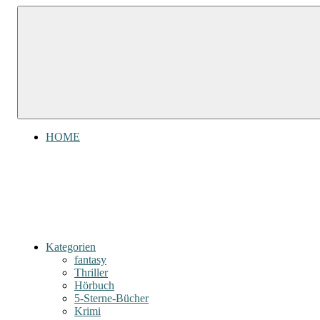
Zum
Gefühl
Inhalt
Gefühl
für
springen
Bücher
für
Bücher
HOME
Kategorien
fantasy
Thriller
Hörbuch
5-Sterne-Bücher
Krimi