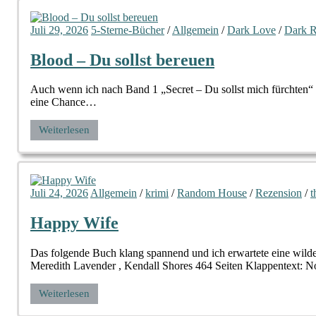
Juli 29, 2026
5-Sterne-Bücher
/
Allgemein
/
Dark Love
/
Dark 
Blood – Du sollst bereuen
Auch wenn ich nach Band 1 „Secret – Du sollst mich fürchten“ n
eine Chance…
Weiterlesen
Juli 24, 2026
Allgemein
/
krimi
/
Random House
/
Rezension
/
t
Happy Wife
Das folgende Buch klang spannend und ich erwartete eine wilde
Meredith Lavender , Kendall Shores 464 Seiten Klappentext: No
Weiterlesen