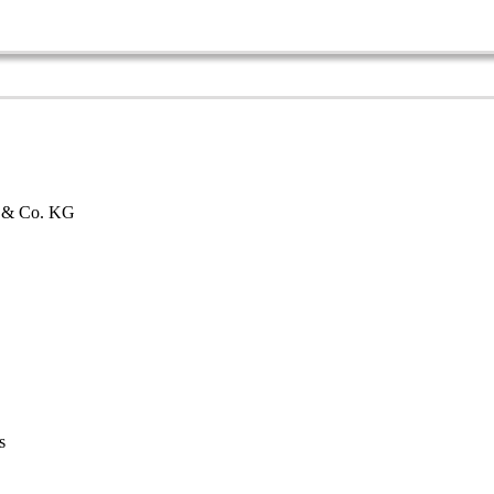
bH & Co. KG
s