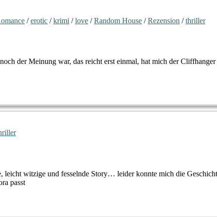
Romance
/
erotic
/
krimi
/
love
/
Random House
/
Rezension
/
thriller
och der Meinung war, das reicht erst einmal, hat mich der Cliffhanger
hriller
, leicht witzige und fesselnde Story… leider konnte mich die Geschic
ra passt