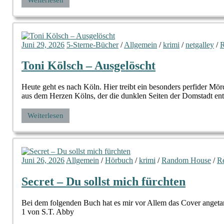
Juni 29, 2026
5-Sterne-Bücher
/
Allgemein
/
krimi
/
netgalley
/
R
Toni Kölsch – Ausgelöscht
Heute geht es nach Köln. Hier treibt ein besonders perfider M
aus dem Herzen Kölns, der die dunklen Seiten der Domstadt ent
Weiterlesen
Juni 26, 2026
Allgemein
/
Hörbuch
/
krimi
/
Random House
/
R
Secret – Du sollst mich fürchten
Bei dem folgenden Buch hat es mir vor Allem das Cover angetan.
1 von S.T. Abby