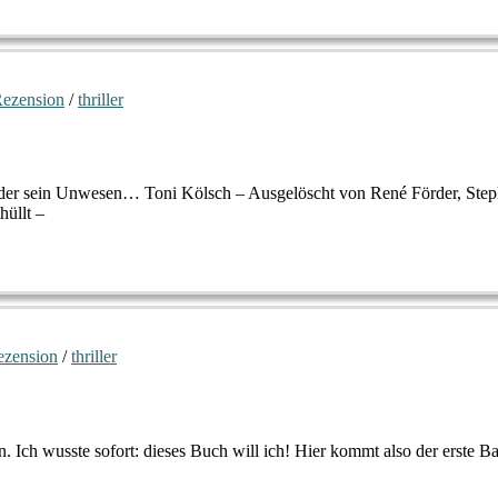
ezension
/
thriller
örder sein Unwesen… Toni Kölsch – Ausgelöscht von René Förder, Steph
hüllt –
ezension
/
thriller
 Ich wusste sofort: dieses Buch will ich! Hier kommt also der erste B