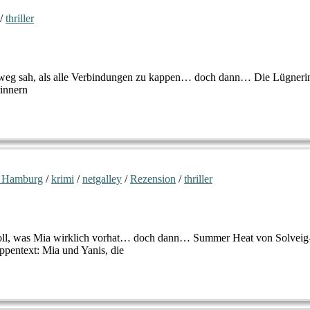
/
thriller
 Ausweg sah, als alle Verbindungen zu kappen… doch dann… Die Lügneri
rinnern
 Hamburg
/
krimi
/
netgalley
/
Rezension
/
thriller
 soll, was Mia wirklich vorhat… doch dann… Summer Heat von Solveig
pentext: Mia und Yanis, die