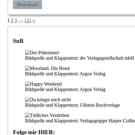
Weiterlesen
Seitennummerierung
Nächste
1
2
3
…
121
»
Beiträge
der
Beiträge
SuB
Bildquelle und Klappentext: dtv Verlagsgesellschaft m
Bildquelle und Klappentext: Argon Verlag
Bildquelle und Klappentext: Argon Verlag
Bildquelle und Klappentext: Ullstein Buchverlage
Bildquelle und Klappentext: Verlagsgruppe Harper Collin
Folge mir HIER: