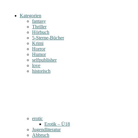
Kategorien
fantasy
Thriller
Hörbuch
5-Sterne-Bücher
Krimi
Horror
Humor
selfpublisher
love
historisch
erotic
Erotik – Ü18
Jugendliteratur
Abbruch