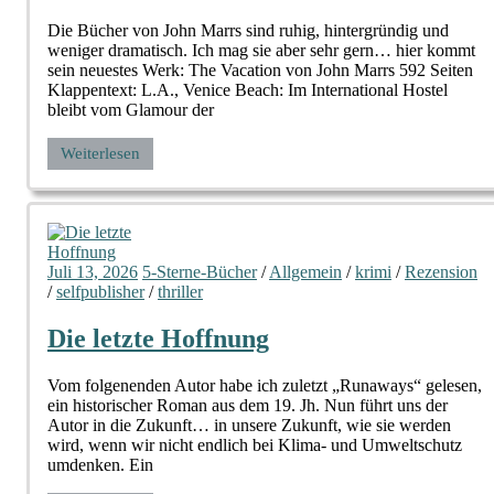
Die Bücher von John Marrs sind ruhig, hintergründig und
weniger dramatisch. Ich mag sie aber sehr gern… hier kommt
sein neuestes Werk: The Vacation von John Marrs 592 Seiten
Klappentext: L.A., Venice Beach: Im International Hostel
bleibt vom Glamour der
Weiterlesen
Juli 13, 2026
5-Sterne-Bücher
/
Allgemein
/
krimi
/
Rezension
/
selfpublisher
/
thriller
Die letzte Hoffnung
Vom folgenenden Autor habe ich zuletzt „Runaways“ gelesen,
ein historischer Roman aus dem 19. Jh. Nun führt uns der
Autor in die Zukunft… in unsere Zukunft, wie sie werden
wird, wenn wir nicht endlich bei Klima- und Umweltschutz
umdenken. Ein