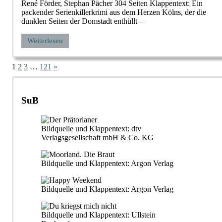
René Förder, Stephan Pächer 304 Seiten Klappentext: Ein
packender Serienkillerkrimi aus dem Herzen Kölns, der die
dunklen Seiten der Domstadt enthüllt –
Weiterlesen
Seitennummerierung
Nächste
1
2
3
…
121
»
Beiträge
der
Beiträge
SuB
Bildquelle und Klappentext: dtv
Verlagsgesellschaft mbH & Co. KG
Bildquelle und Klappentext: Argon Verlag
Bildquelle und Klappentext: Argon Verlag
Bildquelle und Klappentext: Ullstein