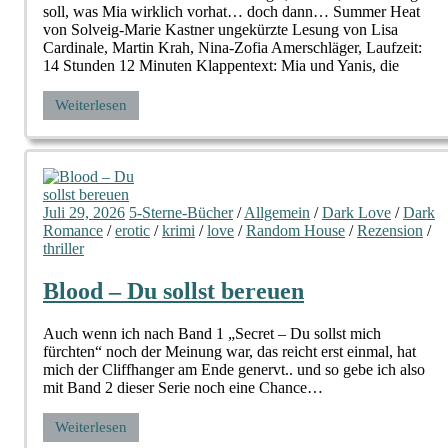
soll, was Mia wirklich vorhat… doch dann… Summer Heat
von Solveig-Marie Kastner ungekürzte Lesung von Lisa
Cardinale, Martin Krah, Nina-Zofia Amerschläger, Laufzeit:
14 Stunden 12 Minuten Klappentext: Mia und Yanis, die
Weiterlesen
Juli 29, 2026
5-Sterne-Bücher
/
Allgemein
/
Dark Love
/
Dark
Romance
/
erotic
/
krimi
/
love
/
Random House
/
Rezension
/
thriller
Blood – Du sollst bereuen
Auch wenn ich nach Band 1 „Secret – Du sollst mich
fürchten“ noch der Meinung war, das reicht erst einmal, hat
mich der Cliffhanger am Ende genervt.. und so gebe ich also
mit Band 2 dieser Serie noch eine Chance…
Weiterlesen