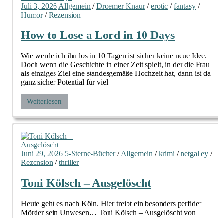
Juli 3, 2026
Allgemein
/
Droemer Knaur
/
erotic
/
fantasy
/
Humor
/
Rezension
How to Lose a Lord in 10 Days
Wie werde ich ihn los in 10 Tagen ist sicher keine neue Idee.
Doch wenn die Geschichte in einer Zeit spielt, in der die Frau
als einziges Ziel eine standesgemäße Hochzeit hat, dann ist da
ganz sicher Potential für viel
Weiterlesen
Juni 29, 2026
5-Sterne-Bücher
/
Allgemein
/
krimi
/
netgalley
/
Rezension
/
thriller
Toni Kölsch – Ausgelöscht
Heute geht es nach Köln. Hier treibt ein besonders perfider
Mörder sein Unwesen… Toni Kölsch – Ausgelöscht von