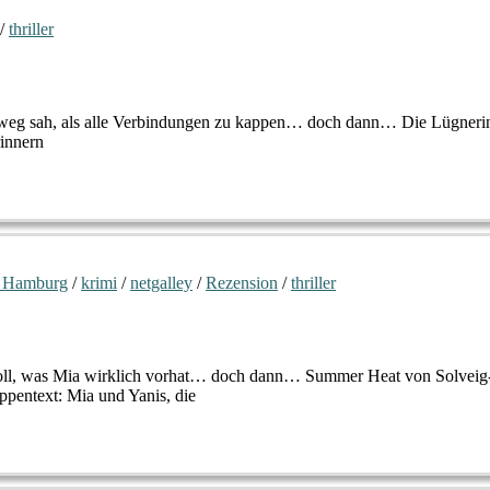
/
thriller
 Ausweg sah, als alle Verbindungen zu kappen… doch dann… Die Lügneri
rinnern
 Hamburg
/
krimi
/
netgalley
/
Rezension
/
thriller
 soll, was Mia wirklich vorhat… doch dann… Summer Heat von Solveig
pentext: Mia und Yanis, die