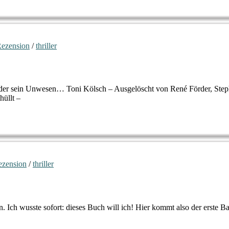
ezension
/
thriller
örder sein Unwesen… Toni Kölsch – Ausgelöscht von René Förder, Steph
hüllt –
ezension
/
thriller
 Ich wusste sofort: dieses Buch will ich! Hier kommt also der erste B