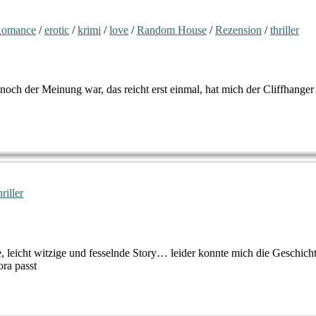
Romance
/
erotic
/
krimi
/
love
/
Random House
/
Rezension
/
thriller
och der Meinung war, das reicht erst einmal, hat mich der Cliffhanger
hriller
, leicht witzige und fesselnde Story… leider konnte mich die Geschic
ra passt