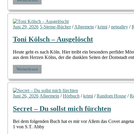
Juni 29, 2026
5-Sterne-Bücher
/
Allgemein
/
krimi
/
netgalley
/
R
Toni Kölsch – Ausgelöscht
Heute geht es nach Köln. Hier treibt ein besonders perfider M
aus dem Herzen Kölns, der die dunklen Seiten der Domstadt ent
Weiterlesen
Juni 26, 2026
Allgemein
/
Hörbuch
/
krimi
/
Random House
/
R
Secret – Du sollst mich fürchten
Bei dem folgenden Buch hat es mir vor Allem das Cover angetan.
1 von S.T. Abby