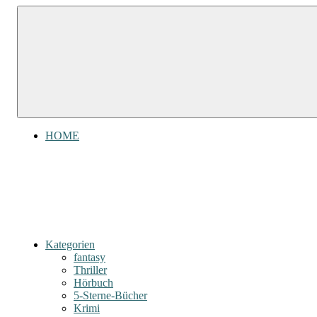
Zum
Gefühl
Inhalt
Gefühl
für
springen
Bücher
für
Bücher
HOME
Kategorien
fantasy
Thriller
Hörbuch
5-Sterne-Bücher
Krimi