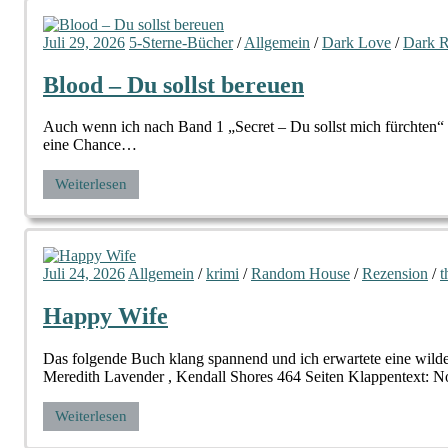
Juli 29, 2026
5-Sterne-Bücher
/
Allgemein
/
Dark Love
/
Dark 
Blood – Du sollst bereuen
Auch wenn ich nach Band 1 „Secret – Du sollst mich fürchten“ n
eine Chance…
Weiterlesen
Juli 24, 2026
Allgemein
/
krimi
/
Random House
/
Rezension
/
t
Happy Wife
Das folgende Buch klang spannend und ich erwartete eine wilde
Meredith Lavender , Kendall Shores 464 Seiten Klappentext: No
Weiterlesen