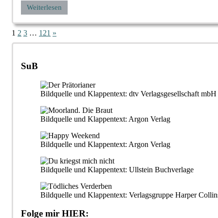
Weiterlesen
Seitennummerierung
Nächste
1
2
3
…
121
»
Beiträge
der
Beiträge
SuB
Bildquelle und Klappentext: dtv Verlagsgesellschaft m
Bildquelle und Klappentext: Argon Verlag
Bildquelle und Klappentext: Argon Verlag
Bildquelle und Klappentext: Ullstein Buchverlage
Bildquelle und Klappentext: Verlagsgruppe Harper Collin
Folge mir HIER: