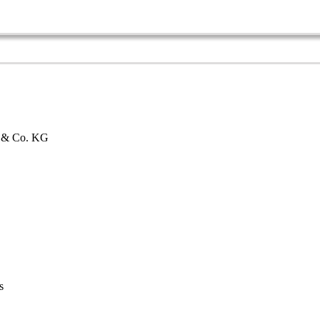
bH & Co. KG
s