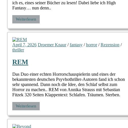
ich es, eines seiner Bücher zu lesen! Dabei liebe ich High
Fantasy… nun denn..
Weiterlesen
April 7, 2026
Droemer Knaur
/
fantasy
/
horror
/
Rezension
/
thriller
REM
Das Duo einer echten Horrorschauspielerin und eines der
bekanntesten deutschen Psyvhothriller-Autoren fand ich schon
sehr spannend. Dann noch die Idee, den Schlaf selbst zum
Horror zu machen.. REM von Annika Strauss mit Sebastian
Fitzek 320 Seiten Klappentext: Schlafen. Träumen. Sterben.
Weiterlesen