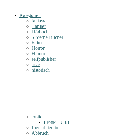
Kategorien
fantasy
Thriller
Hörbuch
5-Sterne-Bücher
Krimi
Horror
Humor
selfpublisher
love
historisch
erotic
Erotik – Ü18
Jugendliteratur
Abbruch