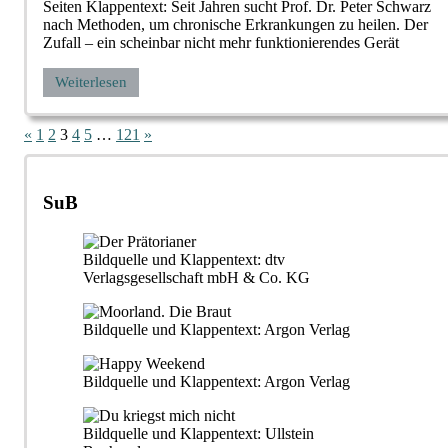
Seiten Klappentext: Seit Jahren sucht Prof. Dr. Peter Schwarz
nach Methoden, um chronische Erkrankungen zu heilen. Der
Zufall – ein scheinbar nicht mehr funktionierendes Gerät
Weiterlesen
Seitennummerierung
Vorherige
Nächste
«
1
2
3
4
5
…
121
»
Beiträge
Beiträge
der
Beiträge
SuB
Bildquelle und Klappentext: dtv
Verlagsgesellschaft mbH & Co. KG
Bildquelle und Klappentext: Argon Verlag
Bildquelle und Klappentext: Argon Verlag
Bildquelle und Klappentext: Ullstein