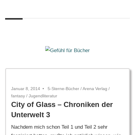
Zum
Gefühl
Inhalt
Gefühl
für
springen
Bücher
für
Bücher
Januar 8, 2014
5-Sterne-Bücher
/
Arena Verlag
/
fantasy
/
Jugendliteratur
City of Glass – Chroniken der
Unterwelt 3
Nachdem mich schon Teil 1 und Teil 2 sehr