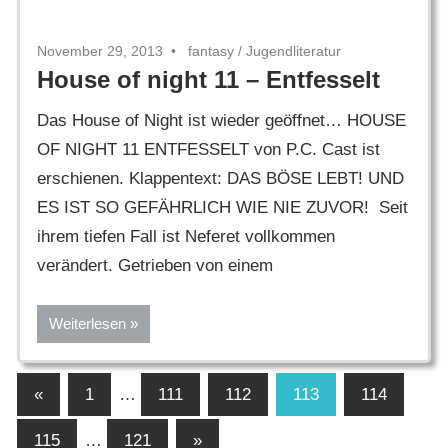
November 29, 2013
fantasy
/
Jugendliteratur
House of night 11 – Entfesselt
Das House of Night ist wieder geöffnet… HOUSE
OF NIGHT 11 ENTFESSELT von P.C. Cast ist
erschienen. Klappentext: DAS BÖSE LEBT! UND
ES IST SO GEFÄHRLICH WIE NIE ZUVOR! Seit
ihrem tiefen Fall ist Neferet vollkommen
verändert. Getrieben von einem
Weiterlesen
Seitennummerierung
Vorherige
«
1
…
111
112
113
114
Beiträge
der
Nächste
115
…
121
»