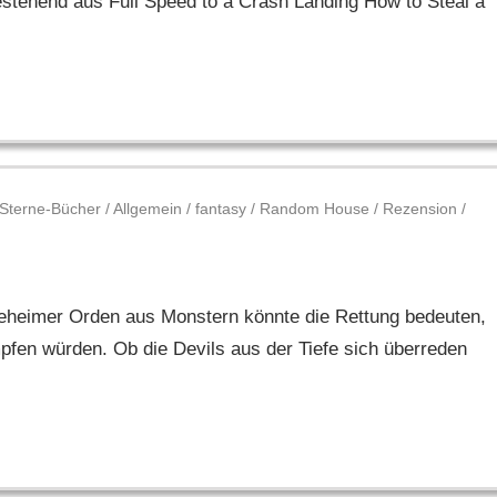
stehend aus Full Speed to a Crash Landing How to Steal a
-Sterne-Bücher
/
Allgemein
/
fantasy
/
Random House
/
Rezension
/
 geheimer Orden aus Monstern könnte die Rettung bedeuten,
pfen würden. Ob die Devils aus der Tiefe sich überreden