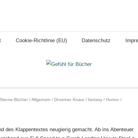
t
Cookie-Richtlinie (EU)
Datenschutz
Impr
-Sterne-Bücher
/
Allgemein
/
Droemer Knaur
/
fantasy
/
Humor
/
nd des Klappentextes neugierig gemacht. Ab ins Abenteuer