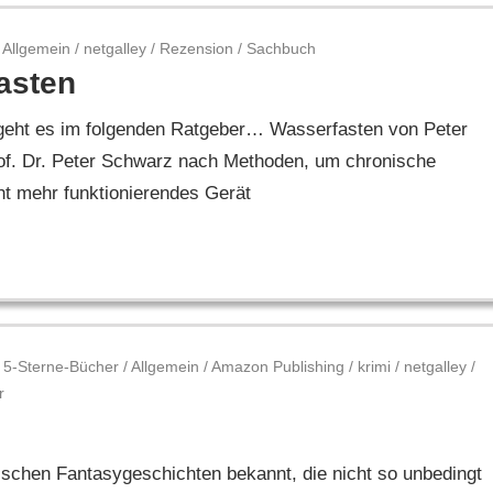
Allgemein
/
netgalley
/
Rezension
/
Sachbuch
asten
eht es im folgenden Ratgeber… Wasserfasten von Peter
rof. Dr. Peter Schwarz nach Methoden, um chronische
cht mehr funktionierendes Gerät
5-Sterne-Bücher
/
Allgemein
/
Amazon Publishing
/
krimi
/
netgalley
/
r
tischen Fantasygeschichten bekannt, die nicht so unbedingt