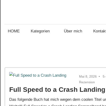
Zum
Inhalt
Gefühl
springen
Gefühl
für
Bücher
HOME
Kategorien
Über mich
Kontak
für
Bücher
Mai 8, 2026
5
Rezension
Full Speed to a Crash Landing
Das folgende Buch hat mich wegen dem coolen Titel u