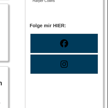
Harper Collins
Folge mir HIER:
n
n