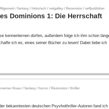
Allgemein
/
fantasy
/
historisch
/
netgalley
/
Rezension
/
selfpublisher
es Dominions 1: Die Herrschaft
se kennenlernen dürfen, außerdem folge ich ihm schon läng
ffe ich es, eines seiner Bücher zu lesen! Dabei liebe ich
roemer Knaur
/
fantasy
/
horror
/
Rezension
/
thriller
der bekanntesten deutschen Psyvhothriller-Autoren fand ich