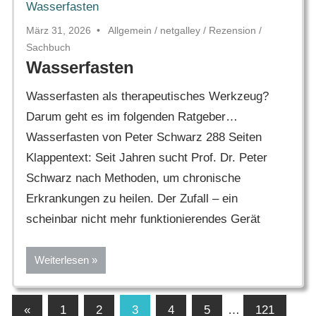
März 31, 2026
Allgemein
/
netgalley
/
Rezension
/
Sachbuch
Wasserfasten
Wasserfasten als therapeutisches Werkzeug?
Darum geht es im folgenden Ratgeber…
Wasserfasten von Peter Schwarz 288 Seiten
Klappentext: Seit Jahren sucht Prof. Dr. Peter
Schwarz nach Methoden, um chronische
Erkrankungen zu heilen. Der Zufall – ein
scheinbar nicht mehr funktionierendes Gerät
Weiterlesen
Seitennummerierung
Vorherige
«
1
2
3
4
5
…
121