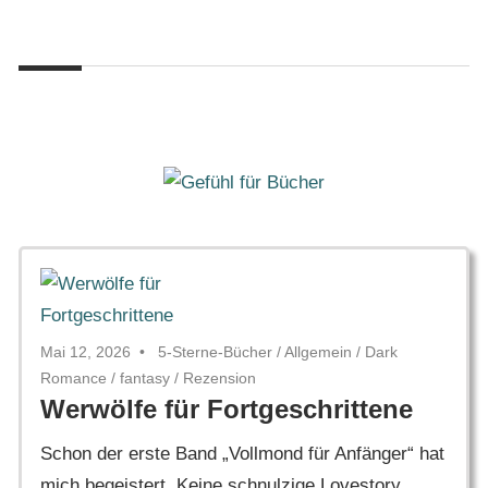
Zum
Gefühl
Inhalt
Gefühl
für
springen
Bücher
für
Bücher
Mai 12, 2026
5-Sterne-Bücher
/
Allgemein
/
Dark
Romance
/
fantasy
/
Rezension
Werwölfe für Fortgeschrittene
Schon der erste Band „Vollmond für Anfänger“ hat
mich begeistert. Keine schnulzige Lovestory,