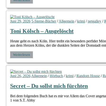
Juni 29, 2026
5-Sterne-Bücher
/
Allgemein
/
krimi
/
netgalley
/
R
Toni Kölsch – Ausgelöscht
Heute geht es nach Köln. Hier treibt ein besonders perfider M
aus dem Herzen Kölns, der die dunklen Seiten der Domstadt ent
Weiterlesen
Juni 26, 2026
Allgemein
/
Hörbuch
/
krimi
/
Random House
/
R
Secret – Du sollst mich fürchten
Bei dem folgenden Buch hat es mir vor Allem das Cover angetan.
1 von S.T. Abby