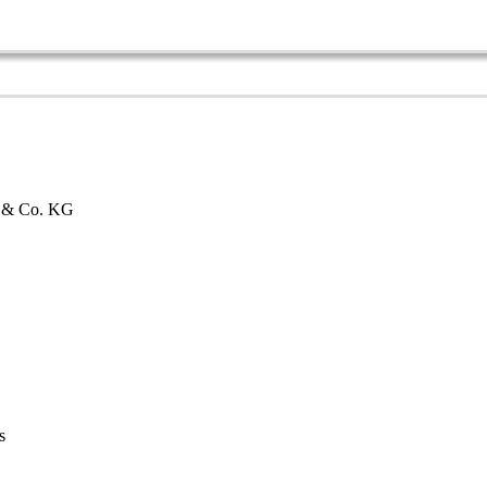
bH & Co. KG
s