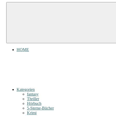
Zum
Gefühl
Inhalt
Gefühl
für
springen
Bücher
für
Bücher
HOME
Kategorien
fantasy
Thriller
Hörbuch
5-Sterne-Bücher
Krimi