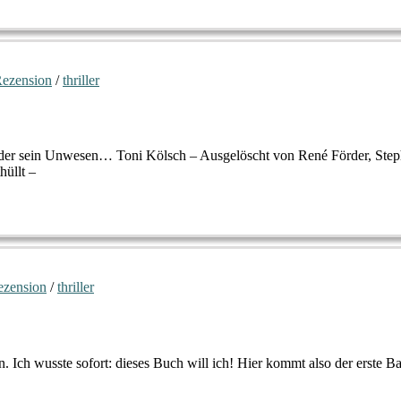
ezension
/
thriller
örder sein Unwesen… Toni Kölsch – Ausgelöscht von René Förder, Steph
hüllt –
ezension
/
thriller
 Ich wusste sofort: dieses Buch will ich! Hier kommt also der erste B