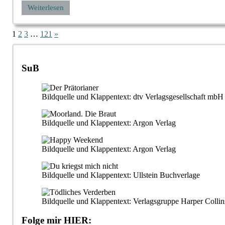
Weiterlesen
Seitennummerierung
Nächste
1
2
3
…
121
»
Beiträge
der
Beiträge
SuB
Bildquelle und Klappentext: dtv Verlagsgesellschaft m
Bildquelle und Klappentext: Argon Verlag
Bildquelle und Klappentext: Argon Verlag
Bildquelle und Klappentext: Ullstein Buchverlage
Bildquelle und Klappentext: Verlagsgruppe Harper Collin
Folge mir HIER: