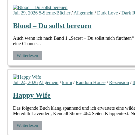
Juli 29, 2026
5-Sterne-Bücher
/
Allgemein
/
Dark Love
/
Dark 
Blood – Du sollst bereuen
Auch wenn ich nach Band 1 „Secret – Du sollst mich fürchten“ n
eine Chance…
Weiterlesen
Juli 24, 2026
Allgemein
/
krimi
/
Random House
/
Rezension
/
t
Happy Wife
Das folgende Buch klang spannend und ich erwartete eine wilde
Meredith Lavender , Kendall Shores 464 Seiten Klappentext: No
Weiterlesen