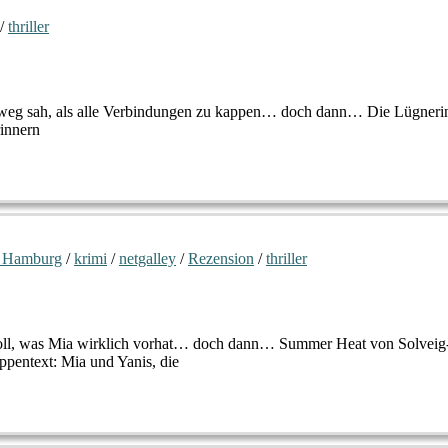
/
thriller
 Ausweg sah, als alle Verbindungen zu kappen… doch dann… Die Lügneri
rinnern
 Hamburg
/
krimi
/
netgalley
/
Rezension
/
thriller
 soll, was Mia wirklich vorhat… doch dann… Summer Heat von Solveig
pentext: Mia und Yanis, die