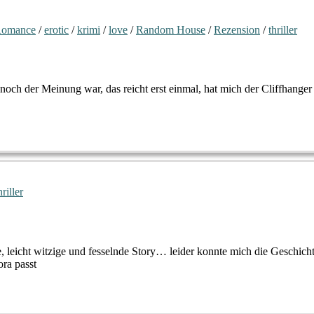
Romance
/
erotic
/
krimi
/
love
/
Random House
/
Rezension
/
thriller
och der Meinung war, das reicht erst einmal, hat mich der Cliffhanger
hriller
, leicht witzige und fesselnde Story… leider konnte mich die Geschic
ra passt