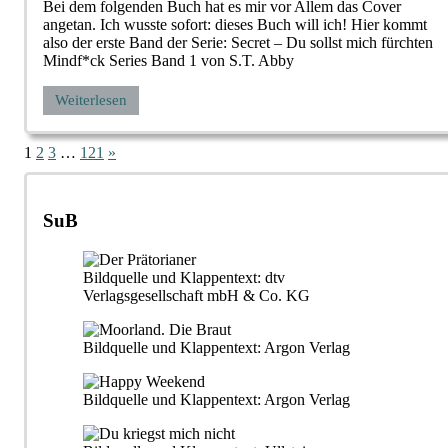
Bei dem folgenden Buch hat es mir vor Allem das Cover
angetan. Ich wusste sofort: dieses Buch will ich! Hier kommt
also der erste Band der Serie: Secret – Du sollst mich fürchten
Mindf*ck Series Band 1 von S.T. Abby
Weiterlesen
Seitennummerierung
Nächste
1
2
3
…
121
»
Beiträge
der
Beiträge
SuB
Bildquelle und Klappentext: dtv
Verlagsgesellschaft mbH & Co. KG
Bildquelle und Klappentext: Argon Verlag
Bildquelle und Klappentext: Argon Verlag