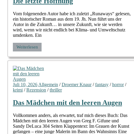
Die letzte Hoffnung
Vom folgenenden Autor habe ich zuletzt „Runaways“ gelesen,
ein historischer Roman aus dem 19. Jh. Nun führt uns der
Autor in die Zukunft… in unsere Zukunft, wie sie werden
wird, wenn wir nicht endlich bei Klima- und Umweltschutz
umdenken. Ein
Weiterlesen
Juli 10, 2026
Allgemein
/
Droemer Knaur
/
fantasy
/
horror
/
krimi
/
Rezension
/
thriller
Das Mädchen mit den leeren Augen
Vollkommen anders, als erwartet, traf mich dieses Buch: Das
Mädchen mit den leeren Augen von Greg F. Gifune und
Sandy DeLuca 304 Seiten Klappentext: Im Grauen der Kunst
gefangen – eine junge Malerin im Bann des Wahnsinns Eine