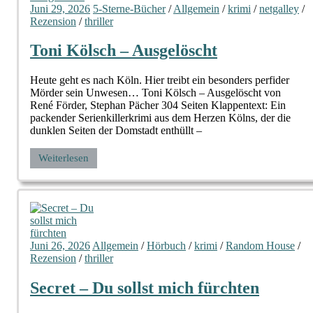
Juni 29, 2026
5-Sterne-Bücher
/
Allgemein
/
krimi
/
netgalley
/
Rezension
/
thriller
Toni Kölsch – Ausgelöscht
Heute geht es nach Köln. Hier treibt ein besonders perfider
Mörder sein Unwesen… Toni Kölsch – Ausgelöscht von
René Förder, Stephan Pächer 304 Seiten Klappentext: Ein
packender Serienkillerkrimi aus dem Herzen Kölns, der die
dunklen Seiten der Domstadt enthüllt –
Weiterlesen
Juni 26, 2026
Allgemein
/
Hörbuch
/
krimi
/
Random House
/
Rezension
/
thriller
Secret – Du sollst mich fürchten