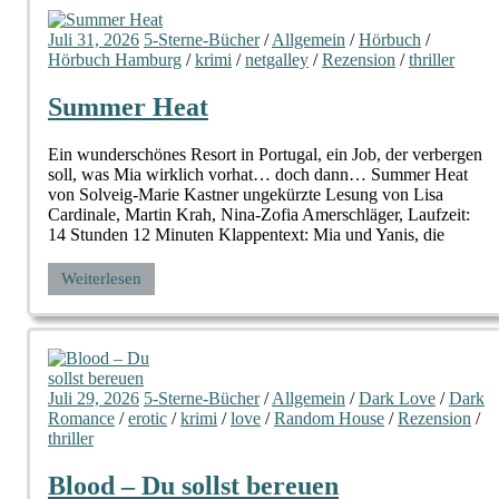
Juli 31, 2026
5-Sterne-Bücher
/
Allgemein
/
Hörbuch
/
Hörbuch Hamburg
/
krimi
/
netgalley
/
Rezension
/
thriller
Summer Heat
Ein wunderschönes Resort in Portugal, ein Job, der verbergen
soll, was Mia wirklich vorhat… doch dann… Summer Heat
von Solveig-Marie Kastner ungekürzte Lesung von Lisa
Cardinale, Martin Krah, Nina-Zofia Amerschläger, Laufzeit:
14 Stunden 12 Minuten Klappentext: Mia und Yanis, die
Weiterlesen
Juli 29, 2026
5-Sterne-Bücher
/
Allgemein
/
Dark Love
/
Dark
Romance
/
erotic
/
krimi
/
love
/
Random House
/
Rezension
/
thriller
Blood – Du sollst bereuen