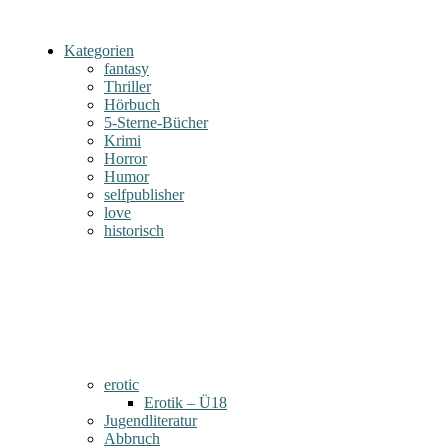
Kategorien
fantasy
Thriller
Hörbuch
5-Sterne-Bücher
Krimi
Horror
Humor
selfpublisher
love
historisch
erotic
Erotik – Ü18
Jugendliteratur
Abbruch