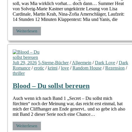
soll, was Mia wirklich vorhat… doch dann… Summer Heat
von Solveig-Marie Kastner ungekürzte Lesung von Lisa
Cardinale, Martin Krah, Nina-Zofia Amerschläger, Laufzeit:
14 Stunden 12 Minuten Klappentext: Mia und Yanis, die
Weiterlesen
Juli 29, 2026
5-Sterne-Bücher
/
Allgemein
/
Dark Love
/
Dark
Romance
/
erotic
/
krimi
/
love
/
Random House
/
Rezension
/
thriller
Blood – Du sollst bereuen
Auch wenn ich nach Band 1 „Secret – Du sollst mich
fürchten“ noch der Meinung war, das reicht erst einmal, hat
mich der Cliffhanger am Ende genervt.. und so gebe ich also
mit Band 2 dieser Serie noch eine Chance…
Weiterlesen