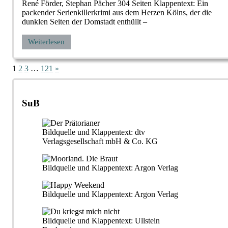
René Förder, Stephan Pächer 304 Seiten Klappentext: Ein
packender Serienkillerkrimi aus dem Herzen Kölns, der die
dunklen Seiten der Domstadt enthüllt –
Weiterlesen
Seitennummerierung
Nächste
1
2
3
…
121
»
Beiträge
der
Beiträge
SuB
Bildquelle und Klappentext: dtv
Verlagsgesellschaft mbH & Co. KG
Bildquelle und Klappentext: Argon Verlag
Bildquelle und Klappentext: Argon Verlag
Bildquelle und Klappentext: Ullstein