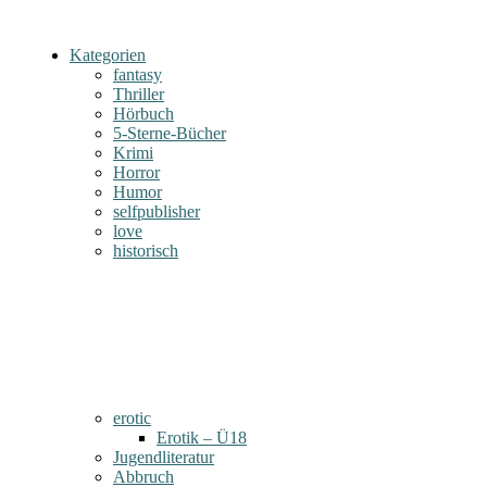
Kategorien
fantasy
Thriller
Hörbuch
5-Sterne-Bücher
Krimi
Horror
Humor
selfpublisher
love
historisch
erotic
Erotik – Ü18
Jugendliteratur
Abbruch