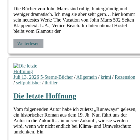
Die Bücher von John Marrs sind ruhig, hintergründig und
weniger dramatisch. Ich mag sie aber sehr gern… hier kommt
sein neuestes Werk: The Vacation von John Marrs 592 Seiten
Klappentext: L.A., Venice Beach: Im International Hostel
bleibt vom Glamour der
Weiterlesen
Juli 13, 2026
5-Sterne-Bücher
/
Allgemein
/
krimi
/
Rezension
/
selfpublisher
/
thriller
Die letzte Hoffnung
Vom folgenenden Autor habe ich zuletzt „Runaways“ gelesen,
ein historischer Roman aus dem 19. Jh. Nun führt uns der
Autor in die Zukunft… in unsere Zukunft, wie sie werden
wird, wenn wir nicht endlich bei Klima- und Umweltschutz
umdenken. Ein