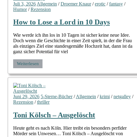
Juli 3, 2026
Allgemein
/
Droemer Knaur
/
erotic
/
fantasy
/
Humor
/
Rezension
How to Lose a Lord in 10 Days
Wie werde ich ihn los in 10 Tagen ist sicher keine neue Idee.
Doch wenn die Geschichte in einer Zeit spielt, in der die Frau
als einziges Ziel eine standesgemäße Hochzeit hat, dann ist da
ganz sicher Potential für viel
Weiterlesen
Juni 29, 2026
5-Sterne-Bücher
/
Allgemein
/
krimi
/
netgalley
/
Rezension
/
thriller
Toni Kölsch – Ausgelöscht
Heute geht es nach Köln. Hier treibt ein besonders perfider
Mörder sein Unwesen… Toni Kölsch – Ausgelöscht von