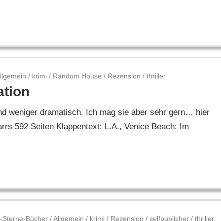
llgemein
/
krimi
/
Random House
/
Rezension
/
thriller
ation
und weniger dramatisch. Ich mag sie aber sehr gern… hier
rs 592 Seiten Klappentext: L.A., Venice Beach: Im
-Sterne-Bücher
/
Allgemein
/
krimi
/
Rezension
/
selfpublisher
/
thriller