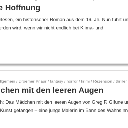
te Hoffnung
lesen, ein historischer Roman aus dem 19. Jh. Nun führt u
erden wird, wenn wir nicht endlich bei Klima- und
llgemein
/
Droemer Knaur
/
fantasy
/
horror
/
krimi
/
Rezension
/
thriller
chen mit den leeren Augen
ch: Das Mädchen mit den leeren Augen von Greg F. Gifune u
Kunst gefangen – eine junge Malerin im Bann des Wahnsinn