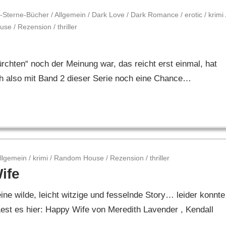
-Sterne-Bücher
/
Allgemein
/
Dark Love
/
Dark Romance
/
erotic
/
krimi
use
/
Rezension
/
thriller
rchten“ noch der Meinung war, das reicht erst einmal, hat
ch also mit Band 2 dieser Serie noch eine Chance…
llgemein
/
krimi
/
Random House
/
Rezension
/
thriller
ife
ne wilde, leicht witzige und fesselnde Story… leider konnte
st es hier: Happy Wife von Meredith Lavender , Kendall