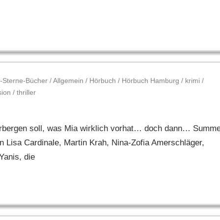
-Sterne-Bücher
/
Allgemein
/
Hörbuch
/
Hörbuch Hamburg
/
krimi
/
sion
/
thriller
verbergen soll, was Mia wirklich vorhat… doch dann… Summ
 Lisa Cardinale, Martin Krah, Nina-Zofia Amerschläger,
Yanis, die