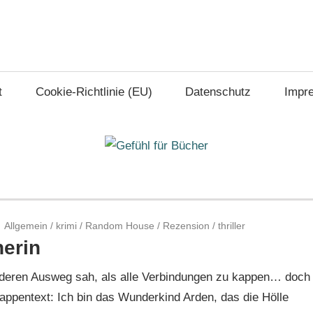
t
Cookie-Richtlinie (EU)
Datenschutz
Impr
Allgemein
/
krimi
/
Random House
/
Rezension
/
thriller
nerin
 anderen Ausweg sah, als alle Verbindungen zu kappen… doch
ppentext: Ich bin das Wunderkind Arden, das die Hölle