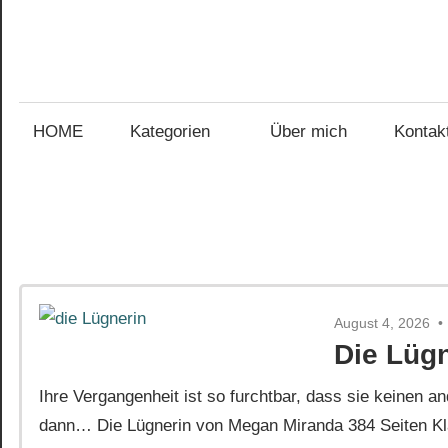
Zum
Inhalt
Gefühl
springen
Gefühl
für
Bücher
HOME
Kategorien
Über mich
Kontak
für
Bücher
August 4, 2026
Die Lüg
Ihre Vergangenheit ist so furchtbar, dass sie keinen
dann… Die Lügnerin von Megan Miranda 384 Seiten Kla