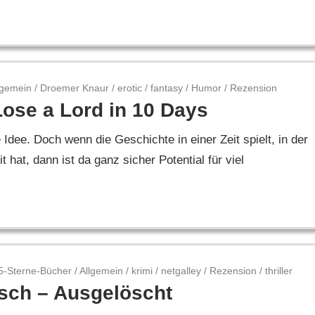
lgemein
/
Droemer Knaur
/
erotic
/
fantasy
/
Humor
/
Rezension
ose a Lord in 10 Days
 Idee. Doch wenn die Geschichte in einer Zeit spielt, in der
hat, dann ist da ganz sicher Potential für viel
5-Sterne-Bücher
/
Allgemein
/
krimi
/
netgalley
/
Rezension
/
thriller
lsch – Ausgelöscht