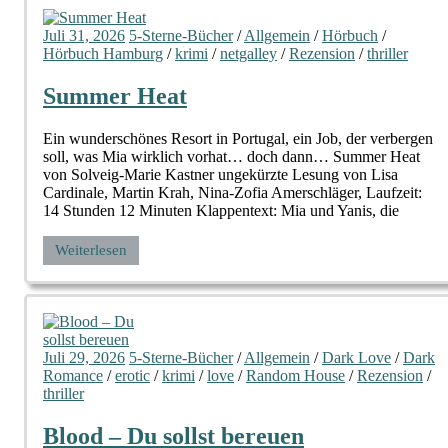
Juli 31, 2026
5-Sterne-Bücher
/
Allgemein
/
Hörbuch
/
Hörbuch Hamburg
/
krimi
/
netgalley
/
Rezension
/
thriller
Summer Heat
Ein wunderschönes Resort in Portugal, ein Job, der verbergen
soll, was Mia wirklich vorhat… doch dann… Summer Heat
von Solveig-Marie Kastner ungekürzte Lesung von Lisa
Cardinale, Martin Krah, Nina-Zofia Amerschläger, Laufzeit:
14 Stunden 12 Minuten Klappentext: Mia und Yanis, die
Weiterlesen
Juli 29, 2026
5-Sterne-Bücher
/
Allgemein
/
Dark Love
/
Dark
Romance
/
erotic
/
krimi
/
love
/
Random House
/
Rezension
/
thriller
Blood – Du sollst bereuen