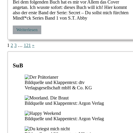
Bei dem folgenden Buch hat es mir vor Allem das Cover
angetan. Ich wusste sofort: dieses Buch will ich! Hier kommt
also der erste Band der Serie: Secret – Du sollst mich fürchten
Mindf*ck Series Band 1 von S.T. Abby
Weiterlesen
Seitennummerierung
Nächste
1
2
3
…
121
»
Beiträge
der
Beiträge
SuB
Bildquelle und Klappentext: dtv
Verlagsgesellschaft mbH & Co. KG
Bildquelle und Klappentext: Argon Verlag
Bildquelle und Klappentext: Argon Verlag