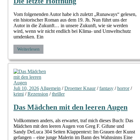
Die letzte Hoffnung
Vom folgenenden Autor habe ich zuletzt „Runaways“ gelesen,
ein historischer Roman aus dem 19. Jh. Nun führt uns der
Autor in die Zukunft… in unsere Zukunft, wie sie werden
wird, wenn wir nicht endlich bei Klima- und Umweltschutz
umdenken. Ein
Weiterlesen
Juli 10, 2026
Allgemein
/
Droemer Knaur
/
fantasy
/
horror
/
krimi
/
Rezension
/
thriller
Das Mädchen mit den leeren Augen
Vollkommen anders, als erwartet, traf mich dieses Buch: Das
Mädchen mit den leeren Augen von Greg F. Gifune und
Sandy DeLuca 304 Seiten Klappentext: Im Grauen der Kunst
gefangen – eine junge Malerin im Bann des Wahnsinns Eine