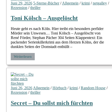
Juni 29, 2026
5-Sterne-Bücher
/
Allgemein
/
krimi
/
netgalley
/
Rezension
/
thriller
Toni Kölsch – Ausgelöscht
Heute geht es nach Köln. Hier treibt ein besonders perfider
Mörder sein Unwesen… Toni Kölsch – Ausgelöscht von
René Förder, Stephan Pächer 304 Seiten Klappentext: Ein
packender Serienkillerkrimi aus dem Herzen Kölns, der die
dunklen Seiten der Domstadt enthüllt –
Weiterlesen
Juni 26, 2026
Allgemein
/
Hörbuch
/
krimi
/
Random House
/
Rezension
/
thriller
Secret – Du sollst mich fürchten