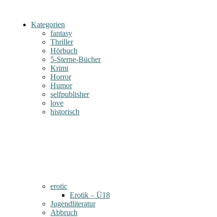
Kategorien
fantasy
Thriller
Hörbuch
5-Sterne-Bücher
Krimi
Horror
Humor
selfpublisher
love
historisch
erotic
Erotik – Ü18
Jugendliteratur
Abbruch