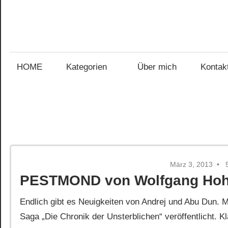
Zum
Inhalt
Gefühl
springen
Gefühl
für
Bücher
HOME
Kategorien
Über mich
Kontak
für
Bücher
März 3, 2013
PESTMOND von Wolfgang Hoh
Endlich gibt es Neuigkeiten von Andrej und Abu Dun. 
Saga „Die Chronik der Unsterblichen“ veröffentlicht. K