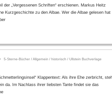
Teil der „Vergessenen Schriften“ erschienen. Markus Heitz
ine Kurzgeschichte zu den Albae. Wer die Albae gelesen hat
ber
5-Sterne-Bücher
/
Allgemein
/
historisch
/
Ullstein Buchverlage
metterlingsinsel“ Klappentext: Als ihre Ehe zerbricht, ste
in da. Im Nachlass ihrer liebsten Tante findet sie das
ne