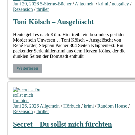
Juni 29, 2026
5-Sterne-Bücher
/
Allgemein
/
krimi
/
netgalley
/
Rezension
/
thriller
Toni Kölsch – Ausgelöscht
Heute geht es nach Köln. Hier treibt ein besonders perfider
Mörder sein Unwesen… Toni Kölsch – Ausgelöscht von
René Förder, Stephan Pächer 304 Seiten Klappentext: Ein
packender Serienkillerkrimi aus dem Herzen Kölns, der die
dunklen Seiten der Domstadt enthüllt –
Weiterlesen
Juni 26, 2026
Allgemein
/
Hörbuch
/
krimi
/
Random House
/
Rezension
/
thriller
Secret – Du sollst mich fürchten