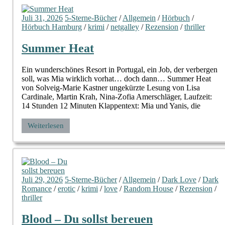
Juli 31, 2026
5-Sterne-Bücher
/
Allgemein
/
Hörbuch
/
Hörbuch Hamburg
/
krimi
/
netgalley
/
Rezension
/
thriller
Summer Heat
Ein wunderschönes Resort in Portugal, ein Job, der verbergen
soll, was Mia wirklich vorhat… doch dann… Summer Heat
von Solveig-Marie Kastner ungekürzte Lesung von Lisa
Cardinale, Martin Krah, Nina-Zofia Amerschläger, Laufzeit:
14 Stunden 12 Minuten Klappentext: Mia und Yanis, die
Weiterlesen
Juli 29, 2026
5-Sterne-Bücher
/
Allgemein
/
Dark Love
/
Dark
Romance
/
erotic
/
krimi
/
love
/
Random House
/
Rezension
/
thriller
Blood – Du sollst bereuen