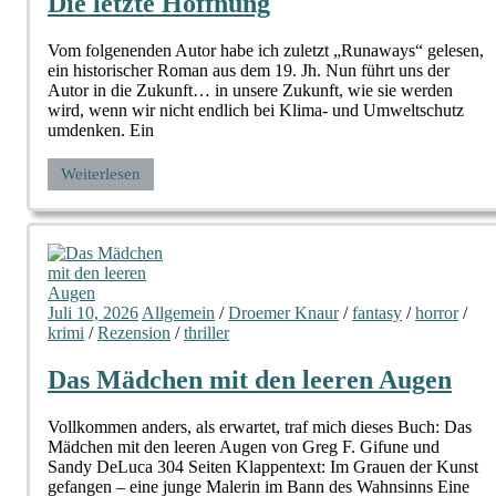
Die letzte Hoffnung
Vom folgenenden Autor habe ich zuletzt „Runaways“ gelesen,
ein historischer Roman aus dem 19. Jh. Nun führt uns der
Autor in die Zukunft… in unsere Zukunft, wie sie werden
wird, wenn wir nicht endlich bei Klima- und Umweltschutz
umdenken. Ein
Weiterlesen
Juli 10, 2026
Allgemein
/
Droemer Knaur
/
fantasy
/
horror
/
krimi
/
Rezension
/
thriller
Das Mädchen mit den leeren Augen
Vollkommen anders, als erwartet, traf mich dieses Buch: Das
Mädchen mit den leeren Augen von Greg F. Gifune und
Sandy DeLuca 304 Seiten Klappentext: Im Grauen der Kunst
gefangen – eine junge Malerin im Bann des Wahnsinns Eine