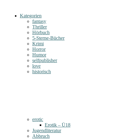
Kategorien
fantasy
Thriller
Hörbuch
5-Sterne-Bücher
Krimi
Horror
Humor
selfpublisher
love
historisch
erotic
Erotik – Ü18
Jugendliteratur
Abbruch