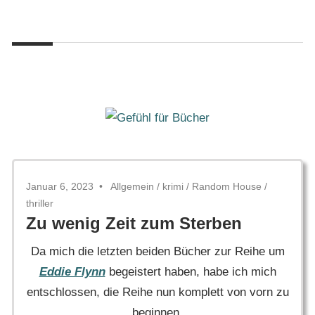
Zum
Gefühl
Inhalt
Gefühl
für
springen
Bücher
für
Bücher
Januar 6, 2023
Allgemein
/
krimi
/
Random House
/
thriller
Zu wenig Zeit zum Sterben
Da mich die letzten beiden Bücher zur Reihe um
Eddie Flynn
begeistert haben, habe ich mich
entschlossen, die Reihe nun komplett von vorn zu
beginnen.