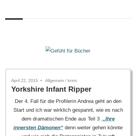
Zum
Gefühl
Inhalt
Gefühl
für
springen
Bücher
für
Bücher
April 22, 2015
Allgemein
/
krimi
Yorkshire Infant Ripper
Der 4. Fall für die Profilerin Andrea geht an den
Start und ich war wirklich gespannt, wie es nach
dem dramatischen Ende aus Teil 3
„Ihre
innersten Dämonen“
denn weiter gehen könnte