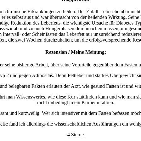
m chronische Erkrankungen zu heilen. Der Zufall – ein scheinbar nicht
er es selbst aus und war überrascht von der heilenden Wirkung. Seine 
tändige Reduktion des Leberfetts, die wichtigste Ursache für Diabetes 
dass wir ab und zu auch Hungerphasen durchmachen müssen, um gesund 
tervall- oder Scheinfasten das Leberfett nur unzureichend reduziere
ffen, die zwei Wochen durchzuhalten, um die erfolgsversprechende Rese
Rezension / Meine Meinung:
er seine bisherige Arbeit, über seine Vorurteile gegenüber dem Fasten
p 2 und gegen Adipositas. Denn Fettleber und starkes Übergewicht sind
nd belegbaren Fakten erläutert der Arzt, wie gesund Fasten ist und wi
rt man Wissenswertes, wie diese Kur stattfinden kann und wie man sie
nicht unbedingt in ein Kurheim fahren.
ssant und kurzweilig. Wer sich intensiver mit dem Fasten befassen möchte
eise fand ich allerdings die wissenschaftlichen Ausführungen ein wenig z
4 Sterne