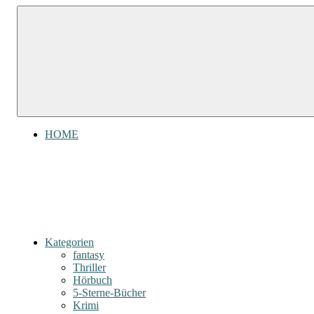
Zum
Gefühl
Gefühl
Inhalt
für
für
springen
Bücher
Bücher
HOME
Kategorien
fantasy
Thriller
Hörbuch
5-Sterne-Bücher
Krimi