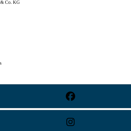
bH & Co. KG
s