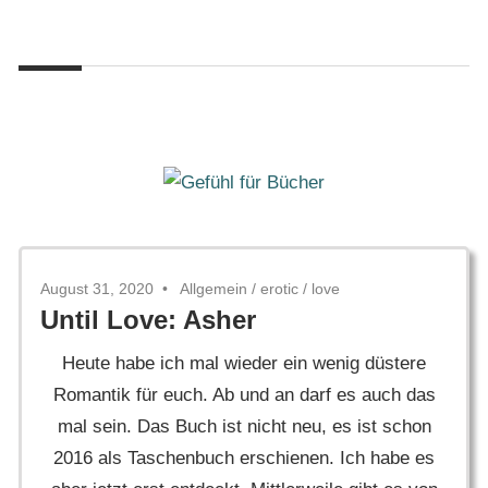
Zum
Gefühl
Inhalt
Gefühl
für
springen
Bücher
für
Bücher
August 31, 2020
Allgemein
/
erotic
/
love
Until Love: Asher
Heute habe ich mal wieder ein wenig düstere
Romantik für euch. Ab und an darf es auch das
mal sein. Das Buch ist nicht neu, es ist schon
2016 als Taschenbuch erschienen. Ich habe es