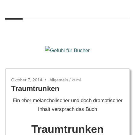
Zum
Gefühl
Inhalt
Gefühl
für
springen
Bücher
für
Bücher
Oktober 7, 2014
Allgemein
/
krimi
Traumtrunken
Ein eher melancholischer und doch dramatischer
Inhalt versprach das Buch
Traumtrunken