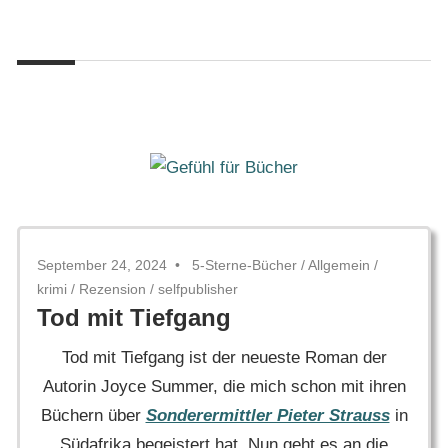
Zum
Gefühl
Inhalt
Gefühl
für
springen
Bücher
für
Bücher
September 24, 2024
5-Sterne-Bücher
/
Allgemein
/
krimi
/
Rezension
/
selfpublisher
Tod mit Tiefgang
Tod mit Tiefgang ist der neueste Roman der
Autorin Joyce Summer, die mich schon mit ihren
Büchern über
Sonderermittler Pieter Strauss
in
Südafrika begeistert hat. Nun geht es an die