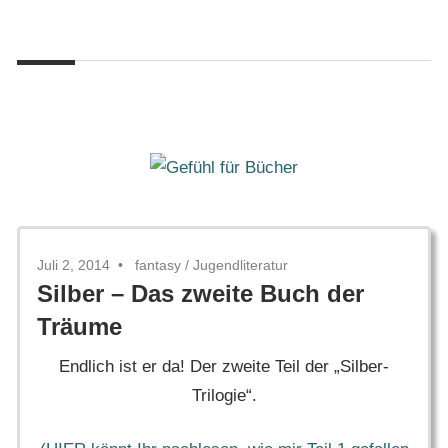
Zum
Gefühl
Inhalt
Gefühl
für
springen
Bücher
für
Bücher
Juli 2, 2014
fantasy
/
Jugendliteratur
Silber – Das zweite Buch der
Träume
Endlich ist er da! Der zweite Teil der „Silber-
Trilogie“.