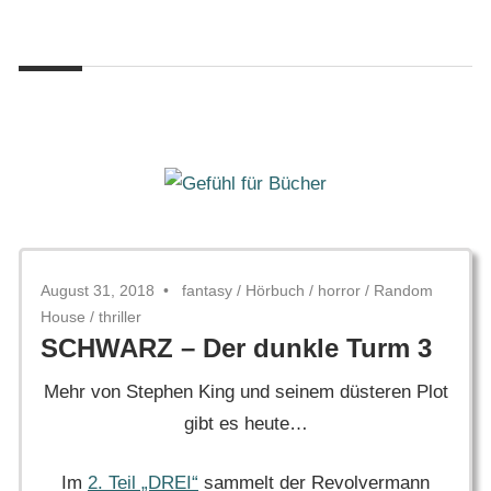
Zum
Gefühl
Inhalt
Gefühl
für
springen
Bücher
für
Bücher
August 31, 2018
fantasy
/
Hörbuch
/
horror
/
Random
House
/
thriller
SCHWARZ – Der dunkle Turm 3
Mehr von Stephen King und seinem düsteren Plot
gibt es heute…
Im
2. Teil „DREI“
sammelt der Revolvermann