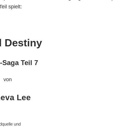
Teil spielt:
 Destiny
-Saga Teil 7
von
eva Lee
ldquelle und