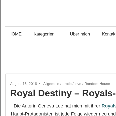
Zum
Inhalt
Gefühl
springen
Gefühl
für
Bücher
HOME
Kategorien
Über mich
Kontak
für
Bücher
August 16, 2018
Allgemein
/
erotic
/
love
/
Random House
Royal Destiny – Royals-
Die Autorin Geneva Lee hat mich mit ihrer
Royals
Haupt-Protagonisten ist jede Folge wieder neu und