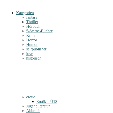
Kategorien
fantasy
Thriller
Hörbuch
5-Sterne-Bücher
Krimi
Horror
Humor
selfpublisher
love
historisch
erotic
Erotik – Ü18
Jugendliteratur
Abbruch