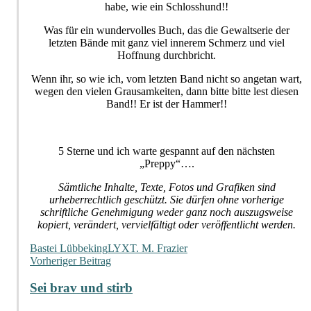
habe, wie ein Schlosshund!!
Was für ein wundervolles Buch, das die Gewaltserie der
letzten Bände mit ganz viel innerem Schmerz und viel
Hoffnung durchbricht.
Wenn ihr, so wie ich, vom letzten Band nicht so angetan wart,
wegen den vielen Grausamkeiten, dann bitte bitte lest diesen
Band!! Er ist der Hammer!!
5 Sterne und ich warte gespannt auf den nächsten
„Preppy“….
Sämtliche Inhalte, Texte, Fotos und Grafiken sind
urheberrechtlich geschützt. Sie dürfen ohne vorherige
schriftliche Genehmigung weder ganz noch auszugsweise
kopiert, verändert, vervielfältigt oder veröffentlicht werden.
Bastei Lübbe
king
LYX
T. M. Frazier
Beitragsnavigation
Vorheriger Beitrag
Sei brav und stirb