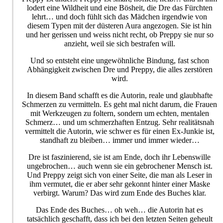
lodert eine Wildheit und eine Bösheit, die Dre das Fürchten
lehrt… und doch fühlt sich das Mädchen irgendwie von
diesem Typen mit der düsteren Aura angezogen. Sie ist hin
und her gerissen und weiss nicht recht, ob Preppy sie nur so
anzieht, weil sie sich bestrafen will.
Und so entsteht eine ungewöhnliche Bindung, fast schon
Abhängigkeit zwischen Dre und Preppy, die alles zerstören
wird.
In diesem Band schafft es die Autorin, reale und glaubhafte
Schmerzen zu vermitteln. Es geht mal nicht darum, die Frauen
mit Werkzeugen zu foltern, sondern um echten, mentalen
Schmerz… und um schmerzhaften Entzug. Sehr realitätsnah
vermittelt die Autorin, wie schwer es für einen Ex-Junkie ist,
standhaft zu bleiben… immer und immer wieder…
Dre ist faszinierend, sie ist am Ende, doch ihr Lebenswille
ungebrochen… auch wenn sie ein gebrochener Mensch ist.
Und Preppy zeigt sich von einer Seite, die man als Leser in
ihm vermutet, die er aber sehr gekonnt hinter einer Maske
verbirgt. Warum? Das wird zum Ende des Buches klar.
Das Ende des Buches… oh weh… die Autorin hat es
tatsächlich geschafft, dass ich bei den letzten Seiten geheult