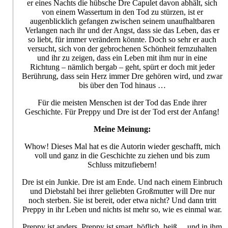
er eines Nachts die hübsche Dre Capulet davon abhält, sich
von einem Wassertum in den Tod zu stürzen, ist er
augenblicklich gefangen zwischen seinem unaufhaltbaren
Verlangen nach ihr und der Angst, dass sie das Leben, das er
so liebt, für immer verändern könnte. Doch so sehr er auch
versucht, sich von der gebrochenen Schönheit fernzuhalten
und ihr zu zeigen, dass ein Leben mit ihm nur in eine
Richtung – nämlich bergab – geht, spürt er doch mit jeder
Berührung, dass sein Herz immer Dre gehören wird, und zwar
bis über den Tod hinaus …
Für die meisten Menschen ist der Tod das Ende ihrer
Geschichte. Für Preppy und Dre ist der Tod erst der Anfang!
Meine Meinung:
Whow! Dieses Mal hat es die Autorin wieder geschafft, mich
voll und ganz in die Geschichte zu ziehen und bis zum
Schluss mitzufiebern!
Dre ist ein Junkie. Dre ist am Ende. Und nach einem Einbruch
und Diebstahl bei ihrer geliebten Großmutter will Dre nur
noch sterben. Sie ist bereit, oder etwa nicht? Und dann tritt
Preppy in ihr Leben und nichts ist mehr so, wie es einmal war.
Preppy ist anders. Preppy ist smart, höflich, heiß… und in ihm