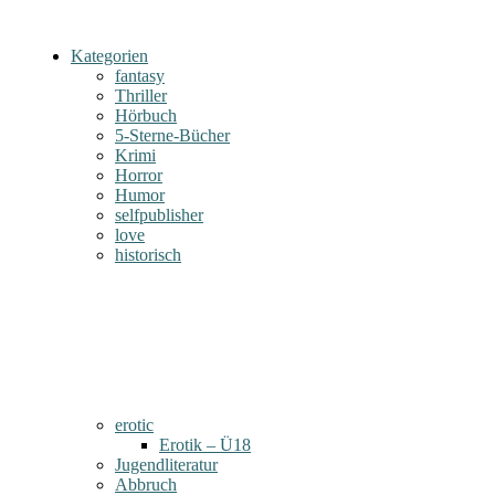
Kategorien
fantasy
Thriller
Hörbuch
5-Sterne-Bücher
Krimi
Horror
Humor
selfpublisher
love
historisch
erotic
Erotik – Ü18
Jugendliteratur
Abbruch