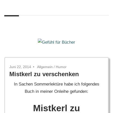
Zum
Gefühl
Inhalt
Gefühl
für
springen
Bücher
für
Bücher
Juni 22, 2014
Allgemein
/
Humor
Mistkerl zu verschenken
In Sachen Sommerlektüre habe ich folgendes
Buch in meiner Onleihe gefunden:
Mistkerl zu