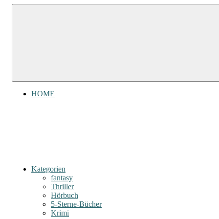
Zum
Gefühl
Gefühl
Inhalt
für
für
springen
Bücher
Bücher
HOME
Kategorien
fantasy
Thriller
Hörbuch
5-Sterne-Bücher
Krimi