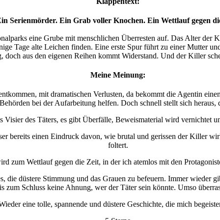
Klappentext:
in Serienmörder. Ein Grab voller Knochen. Ein Wettlauf gegen die
onalparks eine Grube mit menschlichen Überresten auf. Das Alter der K
nige Tage alte Leichen finden. Eine erste Spur führt zu einer Mutter u
doch aus den eigenen Reihen kommt Widerstand. Und der Killer scheint
Meine Meinung:
ntkommen, mit dramatischen Verlusten, da bekommt die Agentin einen s
hörden bei der Aufarbeitung helfen. Doch schnell stellt sich heraus, dass 
s Visier des Täters, es gibt Überfälle, Beweismaterial wird vernichtet u
er bereits einen Eindruck davon, wie brutal und gerissen der Killer wi
foltert.
ird zum Wettlauf gegen die Zeit, in der ich atemlos mit den Protagonist
iges, die düstere Stimmung und das Grauen zu befeuern. Immer wieder gi
bis zum Schluss keine Ahnung, wer der Täter sein könnte. Umso überra
Wieder eine tolle, spannende und düstere Geschichte, die mich begeister