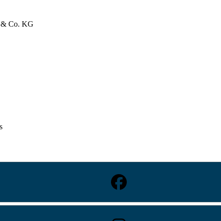
bH & Co. KG
s