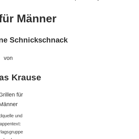
 für Männer
hne Schnickschnack
von
as Krause
ldquelle und
appentext:
rlagsgruppe