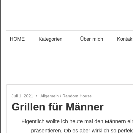
Zum
Inhalt
Gefühl
springen
Gefühl
für
Bücher
HOME
Kategorien
Über mich
Kontak
für
Bücher
Juli 1, 2021
Allgemein
/
Random House
Grillen für Männer
Eigentlich wollte ich heute mal den Männern ei
präsentieren. Ob es aber wirklich so perfekt