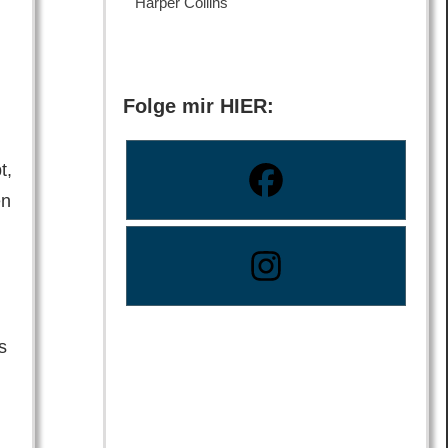
Harper Collins
Folge mir HIER:
n
t,
en
s