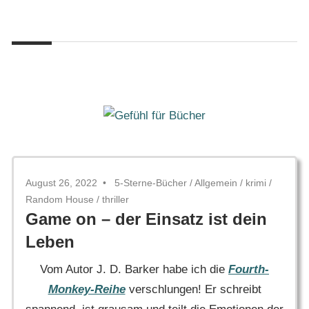
Zum
Gefühl
Inhalt
Gefühl
für
springen
Bücher
für
Bücher
August 26, 2022
5-Sterne-Bücher
/
Allgemein
/
krimi
/
Random House
/
thriller
Game on – der Einsatz ist dein
Leben
Vom Autor J. D. Barker habe ich die
Fourth-
Monkey-Reihe
verschlungen! Er schreibt