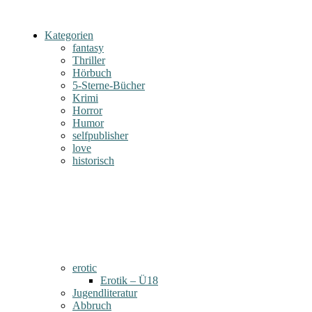
Kategorien
fantasy
Thriller
Hörbuch
5-Sterne-Bücher
Krimi
Horror
Humor
selfpublisher
love
historisch
erotic
Erotik – Ü18
Jugendliteratur
Abbruch