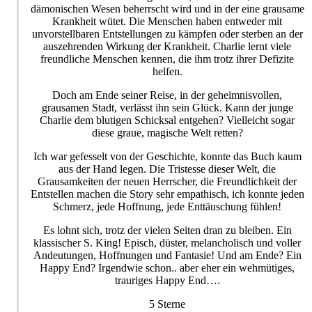
dämonischen Wesen beherrscht wird und in der eine grausame
Krankheit wütet. Die Menschen haben entweder mit
unvorstellbaren Entstellungen zu kämpfen oder sterben an der
auszehrenden Wirkung der Krankheit. Charlie lernt viele
freundliche Menschen kennen, die ihm trotz ihrer Defizite
helfen.
Doch am Ende seiner Reise, in der geheimnisvollen,
grausamen Stadt, verlässt ihn sein Glück. Kann der junge
Charlie dem blutigen Schicksal entgehen? Vielleicht sogar
diese graue, magische Welt retten?
Ich war gefesselt von der Geschichte, konnte das Buch kaum
aus der Hand legen. Die Tristesse dieser Welt, die
Grausamkeiten der neuen Herrscher, die Freundlichkeit der
Entstellen machen die Story sehr empathisch, ich konnte jeden
Schmerz, jede Hoffnung, jede Enttäuschung fühlen!
Es lohnt sich, trotz der vielen Seiten dran zu bleiben. Ein
klassischer S. King! Episch, düster, melancholisch und voller
Andeutungen, Hoffnungen und Fantasie! Und am Ende? Ein
Happy End? Irgendwie schon.. aber eher ein wehmütiges,
trauriges Happy End….
5 Sterne