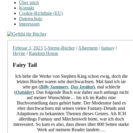
Über mich
Kontakt
Cookie-Richtlinie (EU)
Datenschutz
Impressum
Februar 3, 2023
5-Sterne-Bücher
/
Allgemein
/
fantasy
/
Heyne
/
Random House
Fairy Tail
Ich liebe die Werke von Stephen King schon ewig, doch die
letzten Bücher waren sehr durchwachsen. Mal fand ich sie
sehr gut (
Billy Summers
,
Das Institut
), mal schlecht
(
Outsider
). Das folgende Buch war daher auch anfangs nicht
auf meiner Wunschliste… bis ich im Radio eine
Buchvorstellung dazu gehört hatte. Der Moderator fand es
eher durchwachsen mit seinen vielen Fantasy-Details und
Adaptionen zu bekannten Themen dieses Genres. Als ICH
allerdings Fantasy und Märchenwelt hörte, war ich doch
interessiert. So kam es also, dass dieses über 800 Seiten starke
Werk auf meinem Reader landete….