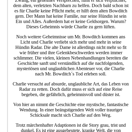
Zwang, ein geheimes Versprechen, fühlt er sich verpflichtet,
dem alten, verletzten Nachbarn zu helfen. Doch bald schon ist
es für Charlie keine Pflicht mehr, er hilft dem alten Bowditch
gern. Der Mann hat keine Familie, nur seine Hündin ist sein
Ein und Alles. Außerdem hat er keine Geldsorgen. Warum?
Dieses Geheimnis würde Charlie zu gern lüften.
Noch weitere Geheimnisse um Mr. Bowditch kommen ans
Licht und Charlie verliebt sich mehr und mehr in seine
Hündin Radar. Die alte Dame ist allerdings nicht mehr so fit
wie früher und ihre Gelenkbeschwerden werden immer
schlimmer. Die vielen, kleinen Nebenhandlungen bereiten die
Geschichte sanft und verständlich auf die nachfolgenden,
mysteriösen und unglaublichen Abenteuer vor, die Charlie
nach Mr. Bowditch´s Tod erleben soll.
Charlie versucht auf absurde, unglaubliche Art, das Leben von
Radar zu retten. Doch dafür muss er sich auf eine Reise
begeben, die gefährlich, geheimnisvoll und düster ist.
Von hier an nimmt die Geschichte eine mystische, fantastische
Wendung. In einer beängstigenden Welt voller trauriger
Schicksale macht sich Charlie auf den Weg.
Trotz märchenhafter Adaptionen ist die Story grau, trist und
dunkel. Es ist eine ausgebeutete, kranke Welt, die von