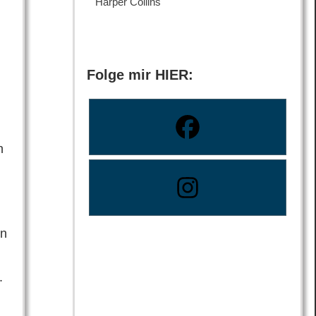
Harper Collins
Folge mir HIER:
n
en
.