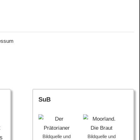
essum
SuB
t
Bildquelle und
Bildquelle und
s