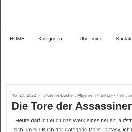
Zum
Inhalt
Gefühl
springen
Gefühl
für
Bücher
HOME
Kategorien
Über mich
Kontak
für
Bücher
Mai 20, 2022
5-Sterne-Bücher
/
Allgemein
/
fantasy
/
krimi
/
s
Die Tore der Assassine
Heute darf ich euch das Werk eines neuen, aufst
sich um ein Buch der Kategorie Dark Fantasy, ich