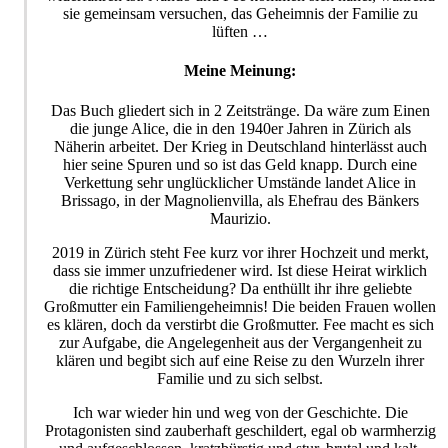
sie gemeinsam versuchen, das Geheimnis der Familie zu
lüften …
Meine Meinung:
Das Buch gliedert sich in 2 Zeitstränge. Da wäre zum Einen
die junge Alice, die in den 1940er Jahren in Zürich als
Näherin arbeitet. Der Krieg in Deutschland hinterlässt auch
hier seine Spuren und so ist das Geld knapp. Durch eine
Verkettung sehr unglücklicher Umstände landet Alice in
Brissago, in der Magnolienvilla, als Ehefrau des Bänkers
Maurizio.
2019 in Zürich steht Fee kurz vor ihrer Hochzeit und merkt,
dass sie immer unzufriedener wird. Ist diese Heirat wirklich
die richtige Entscheidung? Da enthüllt ihr ihre geliebte
Großmutter ein Familiengeheimnis! Die beiden Frauen wollen
es klären, doch da verstirbt die Großmutter. Fee macht es sich
zur Aufgabe, die Angelegenheit aus der Vergangenheit zu
klären und begibt sich auf eine Reise zu den Wurzeln ihrer
Familie und zu sich selbst.
Ich war wieder hin und weg von der Geschichte. Die
Protagonisten sind zauberhaft geschildert, egal ob warmherzig