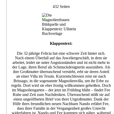
432 Seiten
Bildquelle und
Klappentext: Ullstein
Buchverlage
Klappentext:
Die 32-jährige Felicia hat eine schwere Zeit hinter sich.
Nach einem Überfall auf das Juweliergeschäft, in dem sie
arbeitet, leidet sie unter Angstzuständen und ist nicht mehr in
der Lage, ihren Beruf als Schmuckdesignerin auszuüben. Als
ihre Großmutter überraschend verstirbt, erbt sie deren Anteil
an einer Villa im Tessin. Kurzentschlossen reist sie nach
Brissago, in die sogenannte Magnolienvilla, um ihr Erbe zu
regeln. Dort wird sie eher frostig willkommen geheißen. Doch
im Magnoliengarten – der jetzt im Frühling blüht – findet Fee
Ruhe und Zeit zum Nachdenken. Überraschend stößt sie auf
einen ungeöffneten Brief von ihrer Urgroßmutter. Dank der
Hilfe ihres freundlichen neuen Nachbarn Nando erfährt Fee,
dass ihrer Familie in der Vergangenheit großes Unrecht
widerfahren ist. Nando und Fee kommen sich näher, während