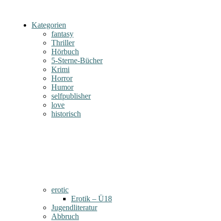
Kategorien
fantasy
Thriller
Hörbuch
5-Sterne-Bücher
Krimi
Horror
Humor
selfpublisher
love
historisch
erotic
Erotik – Ü18
Jugendliteratur
Abbruch