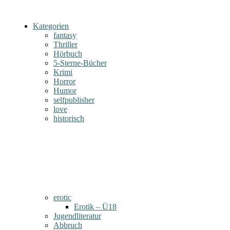
Kategorien
fantasy
Thriller
Hörbuch
5-Sterne-Bücher
Krimi
Horror
Humor
selfpublisher
love
historisch
erotic
Erotik – Ü18
Jugendliteratur
Abbruch