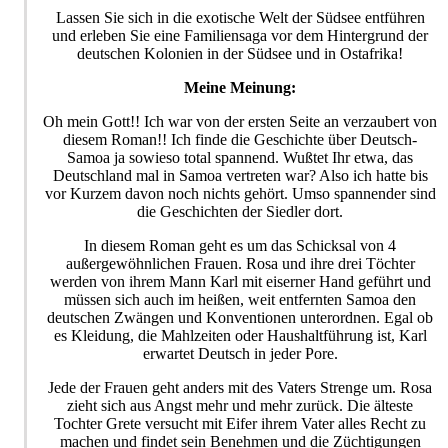
Lassen Sie sich in die exotische Welt der Südsee entführen
und erleben Sie eine Familiensaga vor dem Hintergrund der
deutschen Kolonien in der Südsee und in Ostafrika!
Meine Meinung:
Oh mein Gott!! Ich war von der ersten Seite an verzaubert von
diesem Roman!! Ich finde die Geschichte über Deutsch-
Samoa ja sowieso total spannend. Wußtet Ihr etwa, das
Deutschland mal in Samoa vertreten war? Also ich hatte bis
vor Kurzem davon noch nichts gehört. Umso spannender sind
die Geschichten der Siedler dort.
In diesem Roman geht es um das Schicksal von 4
außergewöhnlichen Frauen. Rosa und ihre drei Töchter
werden von ihrem Mann Karl mit eiserner Hand geführt und
müssen sich auch im heißen, weit entfernten Samoa den
deutschen Zwängen und Konventionen unterordnen. Egal ob
es Kleidung, die Mahlzeiten oder Haushaltführung ist, Karl
erwartet Deutsch in jeder Pore.
Jede der Frauen geht anders mit des Vaters Strenge um. Rosa
zieht sich aus Angst mehr und mehr zurück. Die älteste
Tochter Grete versucht mit Eifer ihrem Vater alles Recht zu
machen und findet sein Benehmen und die Züchtigungen