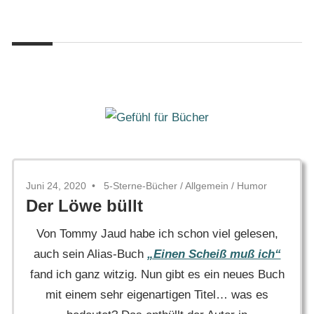
Zum
Gefühl
Inhalt
Gefühl
für
springen
Bücher
für
Bücher
Juni 24, 2020
5-Sterne-Bücher
/
Allgemein
/
Humor
Der Löwe büllt
Von Tommy Jaud habe ich schon viel gelesen,
auch sein Alias-Buch
„Einen Scheiß muß ich“
fand ich ganz witzig. Nun gibt es ein neues Buch
mit einem sehr eigenartigen Titel… was es