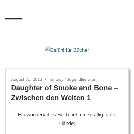
Zum
Gefühl
Inhalt
Gefühl
für
springen
Bücher
für
Bücher
August 31, 2013
fantasy
/
Jugendliteratur
Daughter of Smoke and Bone –
Zwischen den Welten 1
Ein wundervolles Buch fiel mir zufällig in die
Hände: